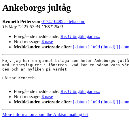
Ankeborgs jultåg
Kenneth Pettersson
0174.10485 at telia.com
Tis May 12 23:57:44 CEST 2009
Föregående meddelande:
Re: Gröngölingarna...
Next message:
Knase
Meddelanden sorterade efter:
[ datum ]
[ tråd (thread) ]
[ ämn
Hej, jag har en gammal bilaga som heter Ankeborgs jultå
med Disneyfigurer i fönstren. Vad kan en sådan vara vär
den och är nyfiken på värdet.

Föregående meddelande:
Re: Gröngölingarna...
Next message:
Knase
Meddelanden sorterade efter:
[ datum ]
[ tråd (thread) ]
[ ämn
More information about the Ankism mailing list