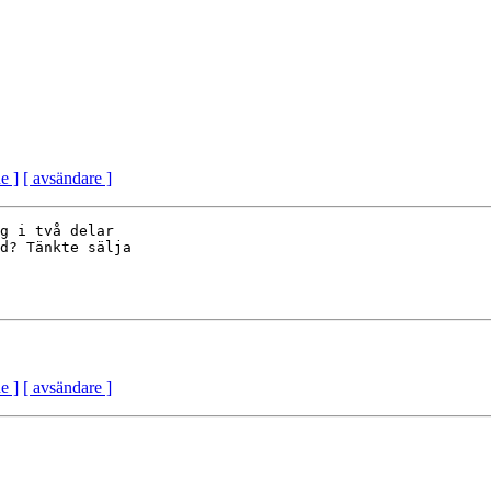
e ]
[ avsändare ]
g i två delar  

d? Tänkte sälja  

e ]
[ avsändare ]