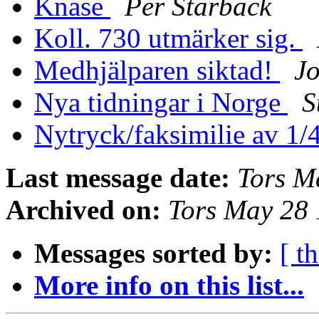
Knase
Per Starbäck
Koll. 730 utmärker sig.
Medhjälparen siktad!
J
Nya tidningar i Norge
S
Nytryck/faksimilie av 1
Last message date:
Tors M
Archived on:
Tors May 28
Messages sorted by:
[ t
More info on this list...