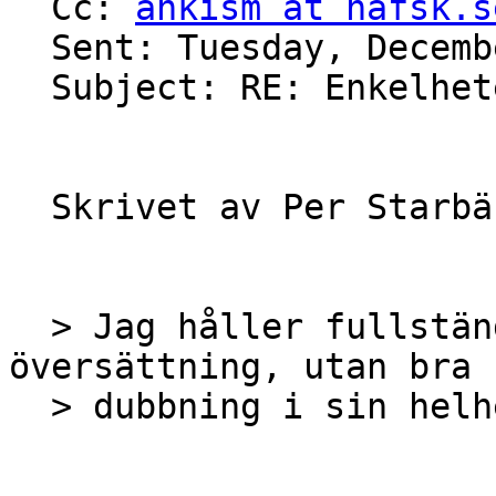
  Cc: 
ankism at nafsk.s
  Sent: Tuesday, December 30, 2014 3:20 PM

  Subject: RE: Enkelhetens melodi

  Skrivet av Per Starbäck:

  > Jag håller fullständigt med. Inte bara bra 
översättning, utan bra

  > dubbning i sin helhet!
