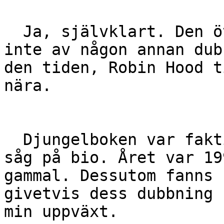
  Ja, självklart. Den överträffas i mitt tycke nog 
inte av någon annan dub
den tiden, Robin Hood t
nära.

  Djungelboken var faktiskt den första film jag 
såg på bio. Året var 19
gammal. Dessutom fanns 
givetvis dess dubbning 
min uppväxt.
