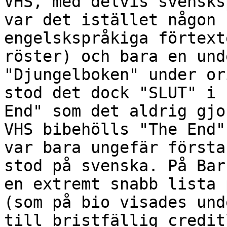
VHS, med delvis svensks
var det istället någon 
engelskspråkiga förtext
röster) och bara en und
"Djungelboken" under or
stod det dock "SLUT" i 
End" som det aldrig gjo
VHS bibehölls "The End"
var bara ungefär första
stod på svenska. På Bar
en extremt snabb lista 
(som på bio visades und
till bristfällig credit