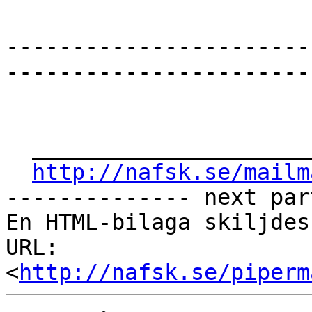
-----------------------
-----------------------
  _______________________________________________

http://nafsk.se/mailm
-------------- next par
En HTML-bilaga skiljdes
URL: 
<
http://nafsk.se/piperm