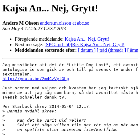
Kajsa An... Nej, Grytt!
Anders M Olsson
anders.m.olsson at abc.se
Sön May 4 12:56:23 CEST 2014
Föregående meddelande:
Kajsa An... Nej, Grytt!
Next message:
[SPG:rpd=50]Re: Kajsa An... Nej, Grytt!
Meddelanden sorterade efter:
[ datum ]
[ tråd (thread) ]
[ ämn
Jag misstänker att det är "Little Dog Lost", ett avsnit
antologiserie som gick av och till på svensk tv under f
http://youtu.be/2m4CzVytGLg
Just scenen med valpen och kvasten har jag faktiskt sjä
minne av att jag såg som barn, så det avsnittet måste h
svensk och/eller dansk tv.

Per Starbäck skrev 2014-05-04 12:17:

>
>
>
>
>
>