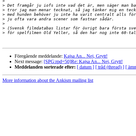
>
>
>
>
>
>
>
>
Föregående meddelande:
Kajsa An... Nej, Grytt!
Next message:
[SPG:rpd=50]Re: Kajsa An... Nej, Grytt!
Meddelanden sorterade efter:
[ datum ]
[ tråd (thread) ]
[ ämn
More information about the Ankism mailing list