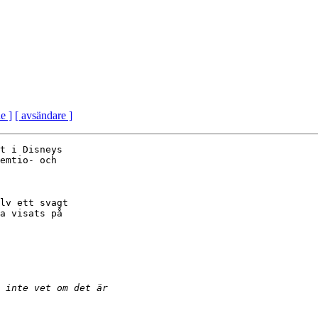
e ]
[ avsändare ]
t i Disneys 

emtio- och 

lv ett svagt 

a visats på 
