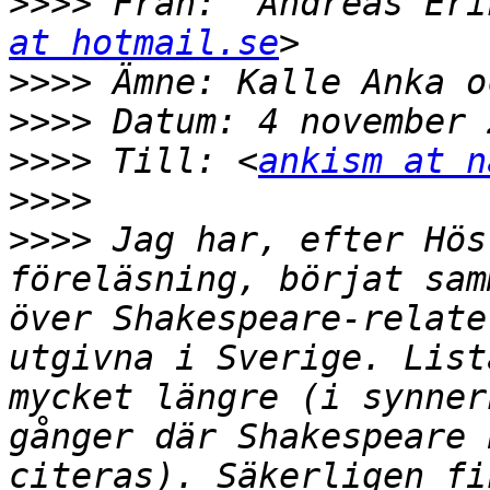
>>>>
 Från: "Andreas Eri
at hotmail.se
>>>>
>>>>
>>>>
 Till: <
ankism at n
>>>>
>>>>
 Jag har, efter Hös
föreläsning, börjat sam
över Shakespeare-relate
utgivna i Sverige. List
mycket längre (i synner
gånger där Shakespeare 
citeras). Säkerligen fi