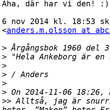
Aha, där har vi den! :)

6 nov 2014 kl. 18:53 sk
<
anders.m.olsson at abc
>
>
>
>
>
>
>>
 Alltså, jag är snurr
heter. ”Maken” heter Fr