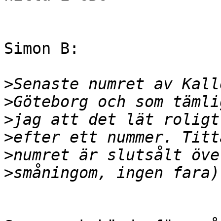
Simon B:

>
>
>
>
>
>