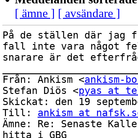
[ ämne ]
[ avsändare ]
På de ställen där jag f
fall inte vara något fe
snarare är det efterfrå
_______________________
Från: Ankism <
ankism-bo
Stefan Diös <
pyas at te
Skickat: den 19 septemb
Till: 
ankism at nafsk.s
Ämne: Re: Senaste Kalle
hitta i GBG
