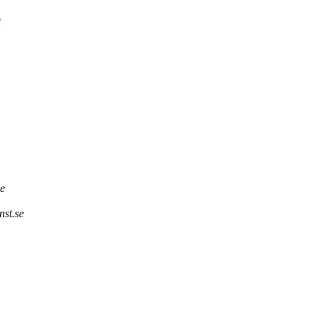
e
ie
nst.se