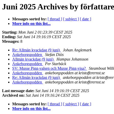
Juni 2025 Archives by författar
Messages sorted by:
[ thread ]
[ subject ]
[ date ]
More info on this list...
Starting:
Mon Juni 2 01:23:39 CEST 2025
Ending:
Sat Juni 14 19:16:19 CEST 2025
Messages:
8
Re: Allmän kvackdag (9 juni)
Johan Anglemark
Ankeborgspodden
Stefan Diös
Allmän kvackdag (9 juni)
Hampus Johansson
Ankeborgspodden
Per Starbäck
SV: Musse Pigg-valsen och Musse Pigg-visa?
Steamboat Will
Ankeborgspodden
ankeborgspodden at kristofferernst.se
Re: Allmän kvackdag (9 juni)
ankeborgspodden at kristofferer
Ankeborgspodden
ankeborgspodden at kristofferernst.se
Last message date:
Sat Juni 14 19:16:19 CEST 2025
Archived on:
Sat Juni 14 19:16:24 CEST 2025
Messages sorted by:
[ thread ]
[ subject ]
[ date ]
More info on this list...