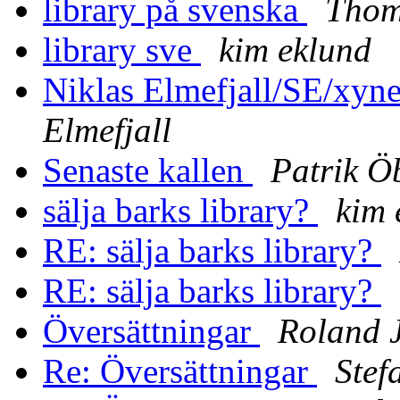
library på svenska
Thom
library sve
kim eklund
Niklas Elmefjall/SE/xynet
Elmefjall
Senaste kallen
Patrik Ö
sälja barks library?
kim 
RE: sälja barks library?
RE: sälja barks library?
Översättningar
Roland 
Re: Översättningar
Stef