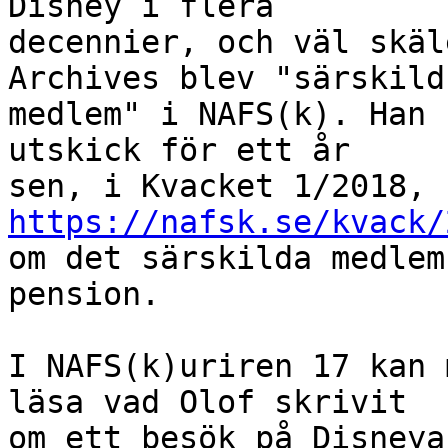
Disney i flera

decennier, och väl skäl
Archives blev "särskild

medlem" i NAFS(k). Han 
utskick för ett år

sen, i Kvacket 1/2018, 
https://nafsk.se/kvack/
om det särskilda medlem
pension.

I NAFS(k)uriren 17 kan 
läsa vad Olof skrivit

om ett besök på Disneya