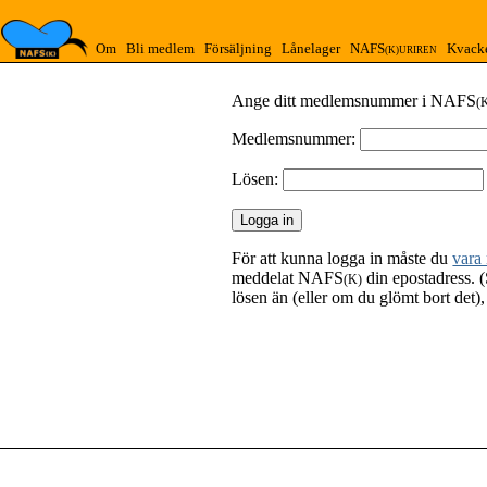
Om
Bli medlem
Försäljning
Lånelager
NAFS
Kvack
(K)URIREN
Ange ditt medlemsnummer i NAFS
(
Medlemsnummer:
Lösen:
För att kunna logga in måste du
vara
meddelat NAFS
din epostadress. (
(K)
lösen än (eller om du glömt bort det)