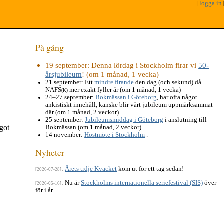
[
logga in
]
På gång
19 september
: Denna lördag i Stockholm firar vi
50-
årsjubileum
! (om 1 månad, 1 vecka)
21 september
: Ett
mindre firande
den dag (och sekund) då
NAFS
mer exakt fyller år (om 1 månad, 1 vecka)
(K)
24–27 september
:
Bokmässan i Göteborg
, har ofta något
ankistiskt innehåll, kanske blir vårt jubileum uppmärksammat
där (om 1 månad, 2 veckor)
25 september
:
Jubileumsmiddag i Göteborg
i anslutning till
ågot
Bokmässan (om 1 månad, 2 veckor)
14 november
:
Höstmöte i Stockholm
.
Nyheter
:
Årets trdje Kvacket
kom ut för ett tag sedan!
[2026-07-28]
: Nu är
Stockholms internationella seriefestival (SIS)
över
[2026-05-16]
för i år.