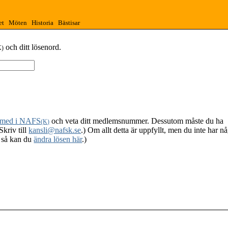
et
Möten
Historia
Bästisar
och ditt lösenord.
K)
 med i NAFS
och veta ditt medlemsnummer. Dessutom måste du ha
(K)
Skriv till
kansli@nafsk.se
.) Om allt detta är uppfyllt, men du inte har n
, så kan du
ändra lösen här
.)