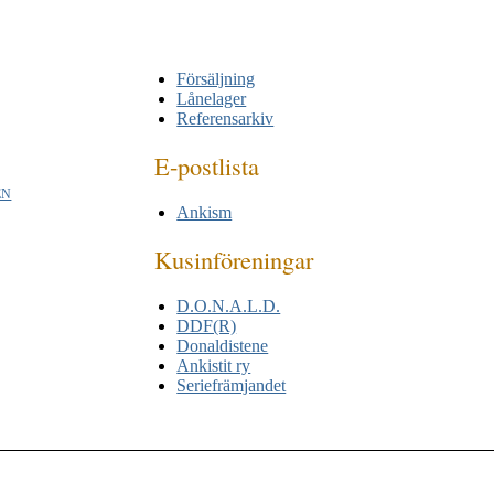
Försäljning
Lånelager
Referensarkiv
E-postlista
EN
Ankism
Kusinföreningar
D.O.N.A.L.D.
DDF(R)
Donaldistene
Ankistit ry
Seriefrämjandet