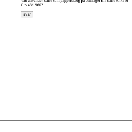
Vad använder Kalle som papperskorg på omslaget till Kalle Anka &
C:o 48/1960?
svar