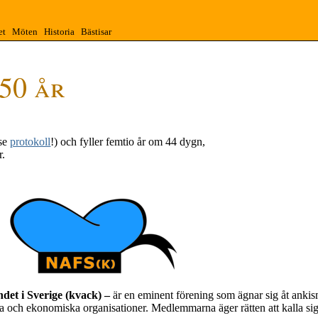
et
Möten
Historia
Bästisar
50 år
(se
protokoll
!) och
fyller femtio år om
44 dygn,
r
.
ndet i Sverige (kvack) –
är en eminent förening som ägnar sig åt ankis
iösa och ekonomiska organisationer. Medlemmarna äger rätten att kalla si