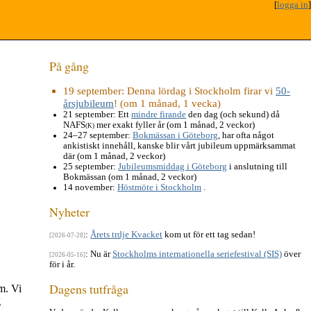
[
logga in
]
På gång
19 september
: Denna lördag i Stockholm firar vi
50-
årsjubileum
! (om 1 månad, 1 vecka)
21 september
: Ett
mindre firande
den dag (och sekund) då
NAFS
mer exakt fyller år (om 1 månad, 2 veckor)
(K)
24–27 september
:
Bokmässan i Göteborg
, har ofta något
ankistiskt innehåll, kanske blir vårt jubileum uppmärksammat
där (om 1 månad, 2 veckor)
25 september
:
Jubileumsmiddag i Göteborg
i anslutning till
Bokmässan (om 1 månad, 2 veckor)
14 november
:
Höstmöte i Stockholm
.
Nyheter
:
Årets trdje Kvacket
kom ut för ett tag sedan!
[2026-07-28]
: Nu är
Stockholms internationella seriefestival (SIS)
över
[2026-05-16]
för i år.
Dagens tutfråga
m. Vi
g