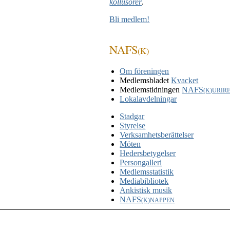
kollusorer
.
Bli medlem!
NAFS
(K)
Om föreningen
Medlemsbladet
Kvacket
Medlemstidningen
NAFS
(K)URIR
Lokalavdelningar
Stadgar
Styrelse
Verksamhetsberättelser
Möten
Hedersbetygelser
Persongalleri
Medlemsstatistik
Mediabibliotek
Ankistisk musik
NAFS
(K)NAPPEN