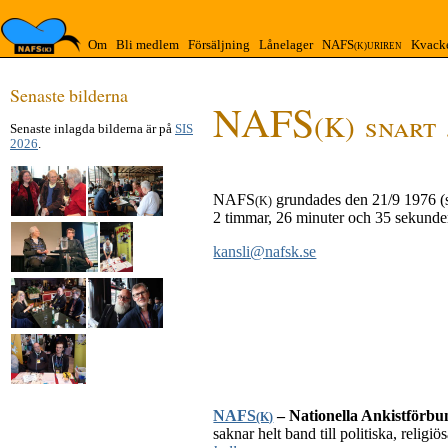
Om
Bli medlem
Försäljning
Lånelager
NAFS
Kvack
(K)URIREN
Senaste bilderna
NAFS
(K)
snart
Senaste inlagda bilderna är på
SIS
2026
.
NAFS
grundades den 21/9 1976 
(K)
2 timmar, 26 minuter och 35 sekunde
kansli@nafsk.se
NAFS
– Nationella Ankist­förbu
(K)
saknar helt band till politiska, relig