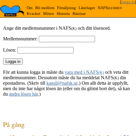
[
logga in
]
Om
Bli medlem
Försäljning
Lånelager
NAFS
(K)URIREN
Kvacket
Möten
Historia
Bästisar
Ange ditt medlemsnummer i NAFS
och ditt lösenord.
(K)
Medlemsnummer:
Lösen:
För att kunna logga in måste du
vara med i NAFS
och veta ditt
(K)
medlemsnummer. Dessutom måste du ha meddelat NAFS
din
(K)
epostadress. (Skriv till
kansli@nafsk.se
.) Om allt detta är uppfyllt,
men du inte har något lösen än (eller om du glömt bort det), så kan
du
ändra lösen här
.)
På gång