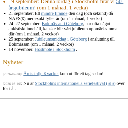
19 september
: Denna lördag i Stockholm firar vi
50-
årsjubileum
! (om 1 månad, 1 vecka)
21 september
: Ett
mindre firande
den dag (och sekund) då
NAFS
mer exakt fyller år (om 1 månad, 1 vecka)
(K)
24–27 september
:
Bokmässan i Göteborg
, har ofta något
ankistiskt innehåll, kanske blir vårt jubileum uppmärksammat
där (om 1 månad, 2 veckor)
25 september
:
Jubileumsmiddag i Göteborg
i anslutning till
Bokmässan (om 1 månad, 2 veckor)
14 november
:
Höstmöte i Stockholm
.
Nyheter
:
Årets trdje Kvacket
kom ut för ett tag sedan!
[2026-07-28]
: Nu är
Stockholms internationella seriefestival (SIS)
över
[2026-05-16]
för i år.