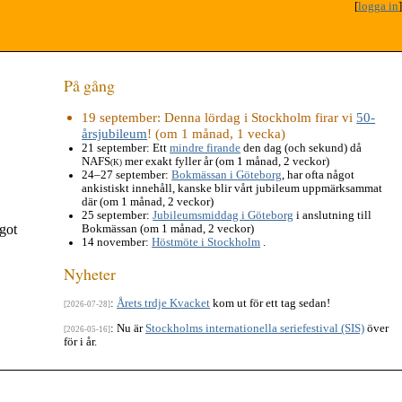
[
logga in
]
På gång
19 september
: Denna lördag i Stockholm firar vi
50-
årsjubileum
! (om 1 månad, 1 vecka)
21 september
: Ett
mindre firande
den dag (och sekund) då
NAFS
mer exakt fyller år (om 1 månad, 2 veckor)
(K)
24–27 september
:
Bokmässan i Göteborg
, har ofta något
ankistiskt innehåll, kanske blir vårt jubileum uppmärksammat
där (om 1 månad, 2 veckor)
25 september
:
Jubileumsmiddag i Göteborg
i anslutning till
ågot
Bokmässan (om 1 månad, 2 veckor)
14 november
:
Höstmöte i Stockholm
.
Nyheter
:
Årets trdje Kvacket
kom ut för ett tag sedan!
[2026-07-28]
: Nu är
Stockholms internationella seriefestival (SIS)
över
[2026-05-16]
för i år.