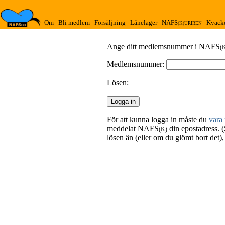
Om
Bli medlem
Försäljning
Lånelager
NAFS
Kvack
(K)URIREN
Ange ditt medlemsnummer i NAFS
(
Medlemsnummer:
Lösen:
För att kunna logga in måste du
vara
meddelat NAFS
din epostadress. (
(K)
lösen än (eller om du glömt bort det)