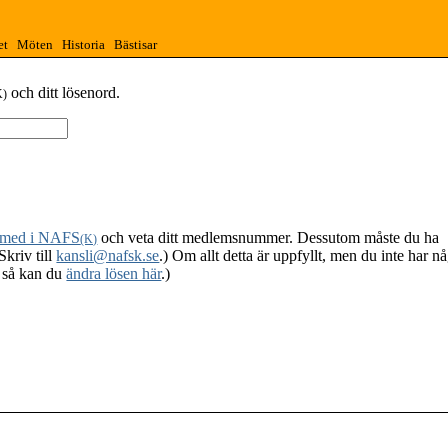
et
Möten
Historia
Bästisar
och ditt lösenord.
K)
 med i NAFS
och veta ditt medlemsnummer. Dessutom måste du ha
(K)
Skriv till
kansli@nafsk.se
.) Om allt detta är uppfyllt, men du inte har n
, så kan du
ändra lösen här
.)