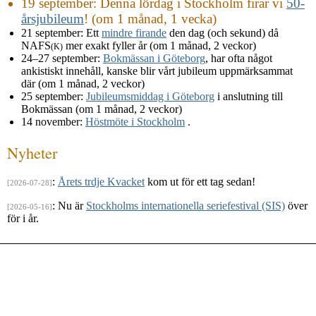
19 september
: Denna lördag i Stockholm firar vi
50-
årsjubileum
! (om 1 månad, 1 vecka)
21 september
: Ett
mindre firande
den dag (och sekund) då
NAFS
mer exakt fyller år (om 1 månad, 2 veckor)
(K)
24–27 september
:
Bokmässan i Göteborg
, har ofta något
ankistiskt innehåll, kanske blir vårt jubileum uppmärksammat
där (om 1 månad, 2 veckor)
25 september
:
Jubileumsmiddag i Göteborg
i anslutning till
Bokmässan (om 1 månad, 2 veckor)
14 november
:
Höstmöte i Stockholm
.
Nyheter
:
Årets trdje Kvacket
kom ut för ett tag sedan!
[2026-07-28]
: Nu är
Stockholms internationella seriefestival (SIS)
över
[2026-05-16]
för i år.