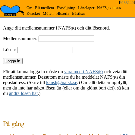
[
logga in
]
Om
Bli medlem
Försäljning
Lånelager
NAFS
(K)URIREN
Kvacket
Möten
Historia
Bästisar
Ange ditt medlemsnummer i NAFS
och ditt lösenord.
(K)
Medlemsnummer:
Lösen:
För att kunna logga in måste du
vara med i NAFS
och veta ditt
(K)
medlemsnummer. Dessutom måste du ha meddelat NAFS
din
(K)
epostadress. (Skriv till
kansli@nafsk.se
.) Om allt detta är uppfyllt,
men du inte har något lösen än (eller om du glömt bort det), så kan
du
ändra lösen här
.)
På gång