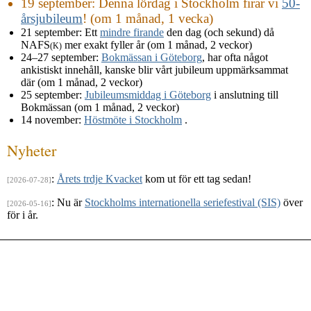
19 september
: Denna lördag i Stockholm firar vi
50-
årsjubileum
! (om 1 månad, 1 vecka)
21 september
: Ett
mindre firande
den dag (och sekund) då
NAFS
mer exakt fyller år (om 1 månad, 2 veckor)
(K)
24–27 september
:
Bokmässan i Göteborg
, har ofta något
ankistiskt innehåll, kanske blir vårt jubileum uppmärksammat
där (om 1 månad, 2 veckor)
25 september
:
Jubileumsmiddag i Göteborg
i anslutning till
Bokmässan (om 1 månad, 2 veckor)
14 november
:
Höstmöte i Stockholm
.
Nyheter
:
Årets trdje Kvacket
kom ut för ett tag sedan!
[2026-07-28]
: Nu är
Stockholms internationella seriefestival (SIS)
över
[2026-05-16]
för i år.