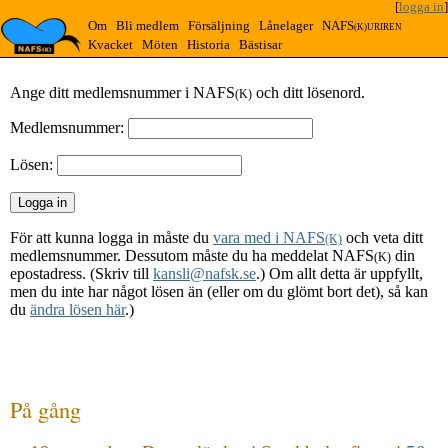
[
logga in
]
Om
Bli medlem
Försäljning
Lånelager
NAFS
(K)URIREN
Kvacket
Möten
Historia
Bästisar
Ange ditt medlemsnummer i NAFS
och ditt lösenord.
(K)
Medlemsnummer:
Lösen:
För att kunna logga in måste du
vara med i NAFS
och veta ditt
(K)
medlemsnummer. Dessutom måste du ha meddelat NAFS
din
(K)
epostadress. (Skriv till
kansli@nafsk.se
.) Om allt detta är uppfyllt,
men du inte har något lösen än (eller om du glömt bort det), så kan
du
ändra lösen här
.)
På gång