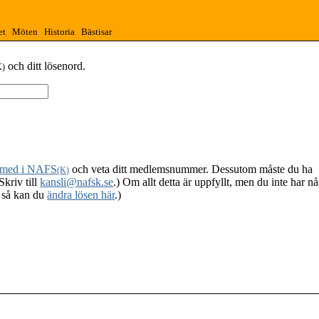
et
Möten
Historia
Bästisar
och ditt lösenord.
K)
 med i NAFS
och veta ditt medlemsnummer. Dessutom måste du ha
(K)
Skriv till
kansli@nafsk.se
.) Om allt detta är uppfyllt, men du inte har n
, så kan du
ändra lösen här
.)