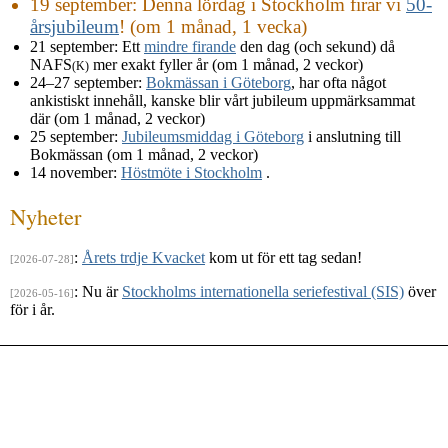
19 september
: Denna lördag i Stockholm firar vi
50-
årsjubileum
! (om 1 månad, 1 vecka)
21 september
: Ett
mindre firande
den dag (och sekund) då
NAFS
mer exakt fyller år (om 1 månad, 2 veckor)
(K)
24–27 september
:
Bokmässan i Göteborg
, har ofta något
ankistiskt innehåll, kanske blir vårt jubileum uppmärksammat
där (om 1 månad, 2 veckor)
25 september
:
Jubileumsmiddag i Göteborg
i anslutning till
Bokmässan (om 1 månad, 2 veckor)
14 november
:
Höstmöte i Stockholm
.
Nyheter
:
Årets trdje Kvacket
kom ut för ett tag sedan!
[2026-07-28]
: Nu är
Stockholms internationella seriefestival (SIS)
över
[2026-05-16]
för i år.