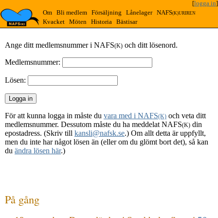
[
logga in
]
Om
Bli medlem
Försäljning
Lånelager
NAFS
(K)URIREN
Kvacket
Möten
Historia
Bästisar
Ange ditt medlemsnummer i NAFS
och ditt lösenord.
(K)
Medlemsnummer:
Lösen:
För att kunna logga in måste du
vara med i NAFS
och veta ditt
(K)
medlemsnummer. Dessutom måste du ha meddelat NAFS
din
(K)
epostadress. (Skriv till
kansli@nafsk.se
.) Om allt detta är uppfyllt,
men du inte har något lösen än (eller om du glömt bort det), så kan
du
ändra lösen här
.)
På gång