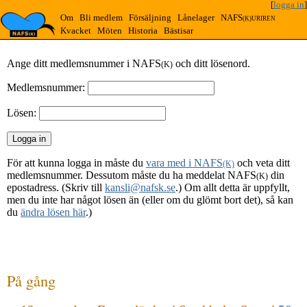
[
logga in
]
Om
Bli medlem
Försäljning
Lånelager
NAFS
(K)URIREN
Kvacket
Möten
Historia
Bästisar
Ange ditt medlemsnummer i NAFS
och ditt lösenord.
(K)
Medlemsnummer:
Lösen:
För att kunna logga in måste du
vara med i NAFS
och veta ditt
(K)
medlemsnummer. Dessutom måste du ha meddelat NAFS
din
(K)
epostadress. (Skriv till
kansli@nafsk.se
.) Om allt detta är uppfyllt,
men du inte har något lösen än (eller om du glömt bort det), så kan
du
ändra lösen här
.)
På gång