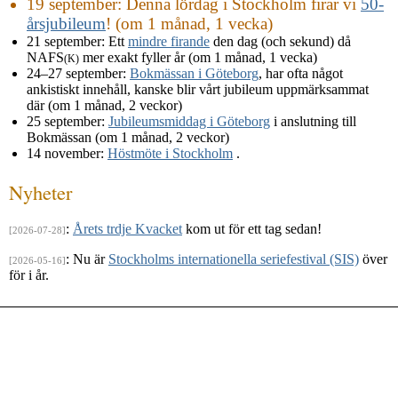
19 september
: Denna lördag i Stockholm firar vi
50-
årsjubileum
! (om 1 månad, 1 vecka)
21 september
: Ett
mindre firande
den dag (och sekund) då
NAFS
mer exakt fyller år (om 1 månad, 1 vecka)
(K)
24–27 september
:
Bokmässan i Göteborg
, har ofta något
ankistiskt innehåll, kanske blir vårt jubileum uppmärksammat
där (om 1 månad, 2 veckor)
25 september
:
Jubileumsmiddag i Göteborg
i anslutning till
Bokmässan (om 1 månad, 2 veckor)
14 november
:
Höstmöte i Stockholm
.
Nyheter
:
Årets trdje Kvacket
kom ut för ett tag sedan!
[2026-07-28]
: Nu är
Stockholms internationella seriefestival (SIS)
över
[2026-05-16]
för i år.