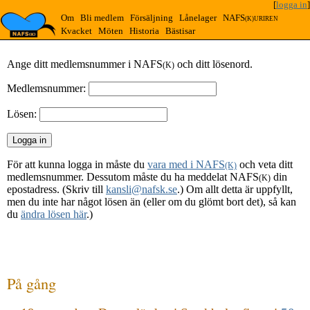
[
logga in
]
Om
Bli medlem
Försäljning
Lånelager
NAFS
(K)URIREN
Kvacket
Möten
Historia
Bästisar
Ange ditt medlemsnummer i NAFS
och ditt lösenord.
(K)
Medlemsnummer:
Lösen:
För att kunna logga in måste du
vara med i NAFS
och veta ditt
(K)
medlemsnummer. Dessutom måste du ha meddelat NAFS
din
(K)
epostadress. (Skriv till
kansli@nafsk.se
.) Om allt detta är uppfyllt,
men du inte har något lösen än (eller om du glömt bort det), så kan
du
ändra lösen här
.)
På gång