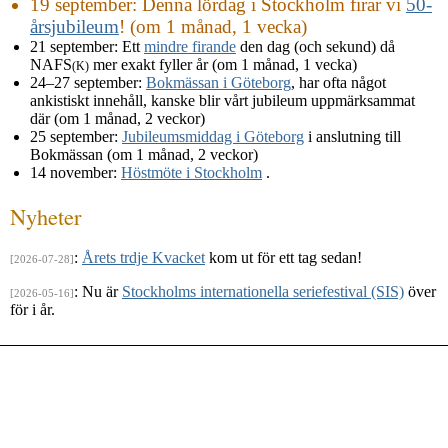
19 september
: Denna lördag i Stockholm firar vi
50-
årsjubileum
! (om 1 månad, 1 vecka)
21 september
: Ett
mindre firande
den dag (och sekund) då
NAFS
mer exakt fyller år (om 1 månad, 1 vecka)
(K)
24–27 september
:
Bokmässan i Göteborg
, har ofta något
ankistiskt innehåll, kanske blir vårt jubileum uppmärksammat
där (om 1 månad, 2 veckor)
25 september
:
Jubileumsmiddag i Göteborg
i anslutning till
Bokmässan (om 1 månad, 2 veckor)
14 november
:
Höstmöte i Stockholm
.
Nyheter
:
Årets trdje Kvacket
kom ut för ett tag sedan!
[2026-07-28]
: Nu är
Stockholms internationella seriefestival (SIS)
över
[2026-05-16]
för i år.