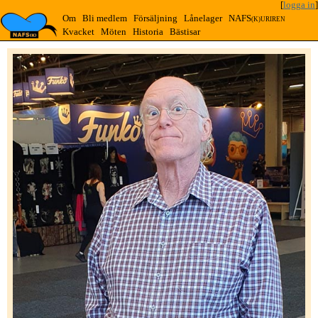
[
logga in
]
Om
Bli medlem
Försäljning
Lånelager
NAFS
(K)URIREN
Kvacket
Möten
Historia
Bästisar