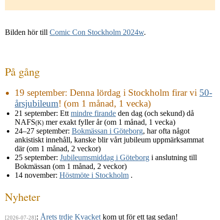
Bilden hör till
Comic Con Stockholm 2024w
.
På gång
19 september
: Denna lördag i Stockholm firar vi
50-
årsjubileum
! (om 1 månad, 1 vecka)
21 september
: Ett
mindre firande
den dag (och sekund) då
NAFS
mer exakt fyller år (om 1 månad, 1 vecka)
(K)
24–27 september
:
Bokmässan i Göteborg
, har ofta något
ankistiskt innehåll, kanske blir vårt jubileum uppmärksammat
där (om 1 månad, 2 veckor)
25 september
:
Jubileumsmiddag i Göteborg
i anslutning till
Bokmässan (om 1 månad, 2 veckor)
14 november
:
Höstmöte i Stockholm
.
Nyheter
:
Årets trdje Kvacket
kom ut för ett tag sedan!
[2026-07-28]