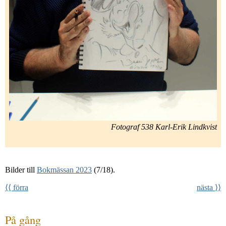
Fotograf 538 Karl-Erik Lindkvist
Bilder till
Bokmässan 2023
(7/18).
⟨⟨ förra
nästa ⟩⟩
På gång