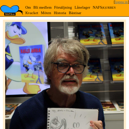
[
logga in
]
Om
Bli medlem
Försäljning
Lånelager
NAFS
(K)URIREN
Kvacket
Möten
Historia
Bästisar