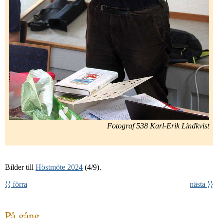
Fotograf 538 Karl-Erik Lindkvist
Bilder till
Höstmöte 2024
(4/9).
⟨⟨ förra
nästa ⟩⟩
På gång