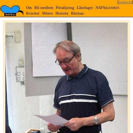
[
logga in
]
Om
Bli medlem
Försäljning
Lånelager
NAFS
(K)URIREN
Kvacket
Möten
Historia
Bästisar