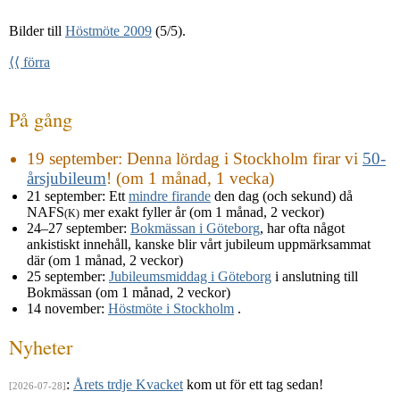
Bilder till
Höstmöte 2009
(5/5).
⟨⟨ förra
På gång
19 september
: Denna lördag i Stockholm firar vi
50-
årsjubileum
! (om 1 månad, 1 vecka)
21 september
: Ett
mindre firande
den dag (och sekund) då
NAFS
mer exakt fyller år (om 1 månad, 2 veckor)
(K)
24–27 september
:
Bokmässan i Göteborg
, har ofta något
ankistiskt innehåll, kanske blir vårt jubileum uppmärksammat
där (om 1 månad, 2 veckor)
25 september
:
Jubileumsmiddag i Göteborg
i anslutning till
Bokmässan (om 1 månad, 2 veckor)
14 november
:
Höstmöte i Stockholm
.
Nyheter
:
Årets trdje Kvacket
kom ut för ett tag sedan!
[2026-07-28]