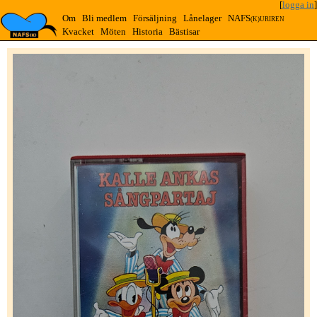
[
logga in
]
Om
Bli medlem
Försäljning
Lånelager
NAFS
(K)URIREN
Kvacket
Möten
Historia
Bästisar