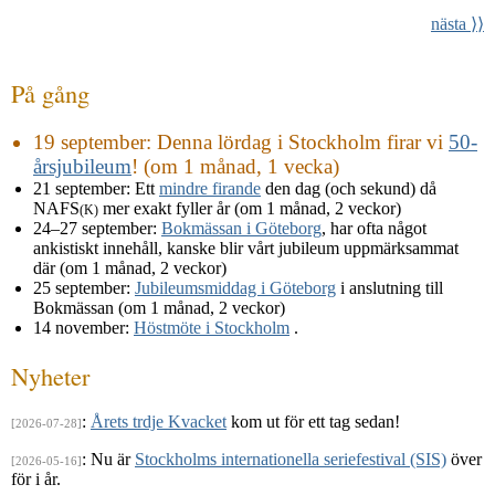
nästa ⟩⟩
På gång
19 september
: Denna lördag i Stockholm firar vi
50-
årsjubileum
! (om 1 månad, 1 vecka)
21 september
: Ett
mindre firande
den dag (och sekund) då
NAFS
mer exakt fyller år (om 1 månad, 2 veckor)
(K)
24–27 september
:
Bokmässan i Göteborg
, har ofta något
ankistiskt innehåll, kanske blir vårt jubileum uppmärksammat
där (om 1 månad, 2 veckor)
25 september
:
Jubileumsmiddag i Göteborg
i anslutning till
Bokmässan (om 1 månad, 2 veckor)
14 november
:
Höstmöte i Stockholm
.
Nyheter
:
Årets trdje Kvacket
kom ut för ett tag sedan!
[2026-07-28]
: Nu är
Stockholms internationella seriefestival (SIS)
över
[2026-05-16]
för i år.