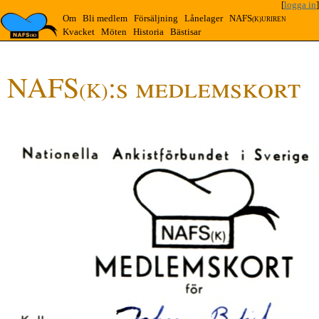
[
logga in
]
Om
Bli medlem
Försäljning
Lånelager
NAFS
(K)URIREN
Kvacket
Möten
Historia
Bästisar
NAFS
:s medlemskort
(K)