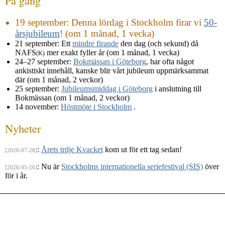
På gång
19 september
: Denna lördag i Stockholm firar vi
50-
årsjubileum
! (om 1 månad, 1 vecka)
21 september
: Ett
mindre firande
den dag (och sekund) då
NAFS
mer exakt fyller år (om 1 månad, 1 vecka)
(K)
24–27 september
:
Bokmässan i Göteborg
, har ofta något
ankistiskt innehåll, kanske blir vårt jubileum uppmärksammat
där (om 1 månad, 2 veckor)
25 september
:
Jubileumsmiddag i Göteborg
i anslutning till
Bokmässan (om 1 månad, 2 veckor)
14 november
:
Höstmöte i Stockholm
.
Nyheter
:
Årets trdje Kvacket
kom ut för ett tag sedan!
[2026-07-28]
: Nu är
Stockholms internationella seriefestival (SIS)
över
[2026-05-16]
för i år.