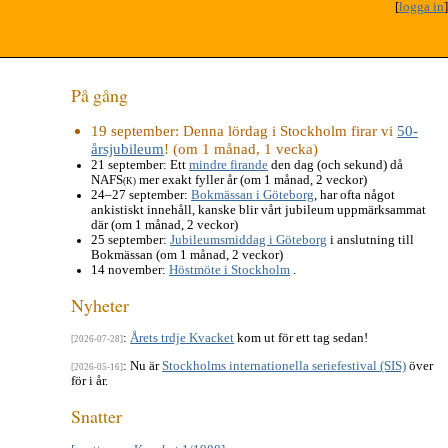
[
logga in
]
På gång
19 september
: Denna lördag i Stockholm firar vi
50-
årsjubileum
! (om 1 månad, 1 vecka)
21 september
: Ett
mindre firande
den dag (och sekund) då
NAFS
mer exakt fyller år (om 1 månad, 2 veckor)
(K)
24–27 september
:
Bokmässan i Göteborg
, har ofta något
ankistiskt innehåll, kanske blir vårt jubileum uppmärksammat
där (om 1 månad, 2 veckor)
25 september
:
Jubileumsmiddag i Göteborg
i anslutning till
Bokmässan (om 1 månad, 2 veckor)
14 november
:
Höstmöte i Stockholm
.
Nyheter
:
Årets trdje Kvacket
kom ut för ett tag sedan!
[2026-07-28]
: Nu är
Stockholms internationella seriefestival (SIS)
över
[2026-05-16]
för i år.
Snatter