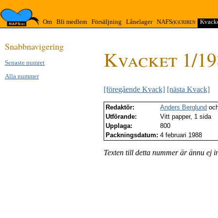
Om
Bli medlem
Försäljning
Lånelager
NAFS
Kvack
(K)URIREN
Snabb­navigering
Kvacket 1/19
Senaste numret
Alla nummer
[föregående Kvack]
[nästa Kvack]
Redaktör:
Anders Berglund
oc
Utförande:
Vitt papper, 1 sida
Upplaga:
800
Packningsdatum:
4 februari 1988
Texten till detta nummer är ännu ej i