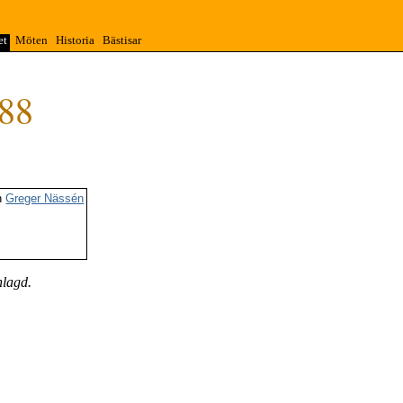
et
Möten
Historia
Bästisar
88
h
Greger Nässén
nlagd.