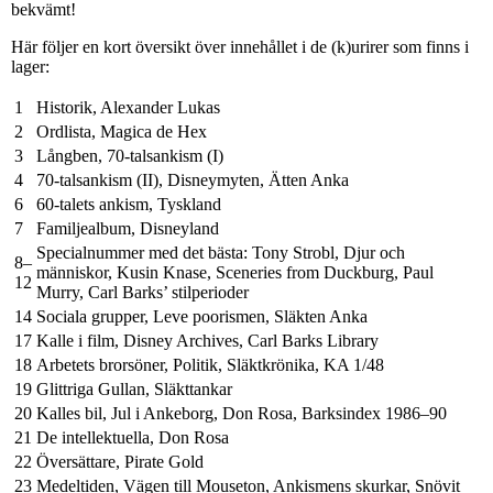
bekvämt!
Här följer en kort översikt över innehållet i de (k)urirer som finns i
lager:
1
Historik, Alexander Lukas
2
Ordlista, Magica de Hex
3
Långben, 70-talsankism (I)
4
70-talsankism (II), Disneymyten, Ätten Anka
6
60-talets ankism, Tyskland
7
Familjealbum, Disneyland
Specialnummer med det bästa: Tony Strobl, Djur och
8–
människor, Kusin Knase, Sceneries from Duckburg, Paul
12
Murry, Carl Barks’ stilperioder
14
Sociala grupper, Leve poorismen, Släkten Anka
17
Kalle i film, Disney Archives, Carl Barks Library
18
Arbetets brorsöner, Politik, Släktkrönika, KA 1/48
19
Glittriga Gullan, Släkttankar
20
Kalles bil, Jul i Ankeborg, Don Rosa, Barksindex 1986–90
21
De intellektuella, Don Rosa
22
Översättare, Pirate Gold
23
Medeltiden, Vägen till Mouseton, Ankismens skurkar, Snövit