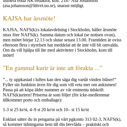
numera enda NK-redaktör, koll. 2187 Åsa Johansson
(asa.johansson@littvet.uu.se), snarast möjligt.
KAJSA har årsmöte!
KAJSA, NAFS(k):s lokalavdelning i Stockholm, håller årsmöte
strax före NAFS(k). Samma datum och lokal (se notisen ovan),
men mötet börjar 12.13 och slutar senast 13.00. Framtiden är oviss
eftersom flera i styrelsen har meddelat att de inte vill bli omvalda.
Om du vill hjälpa till lite med aktiviteter i Stockholm, kom till
mötet!
”En gammal kurir är inte att förakta ...”
”... ty uppkastad i luften kan den säga dig vartåt vinden blåser!”
Fyller sin funktion även för dig som vill veta mer om ankismen!
Passa på att köpa äldre nummer av vår eminenta tidskrift
NAFS(k)uriren! Priserna är som följer (för icke-medlemmar
tillkommer porto och emballage):
1-3 st 25 kr/st, 4–9 st 20 kr/st och 10– st 15 kr/st
Enklast sätter du in pengarna på vårt pgkonto 313 02-3, NAFS(k),
så kommer tidningarna hem till din brevlåda – praktiskt och