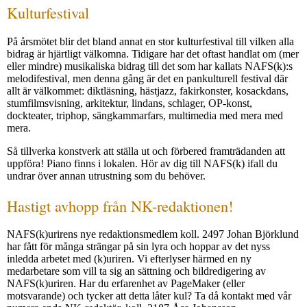
Kulturfestival
På årsmötet blir det bland annat en stor kulturfestival till vilken alla
bidrag är hjärtligt välkomna. Tidigare har det oftast handlat om (mer
eller mindre) musikaliska bidrag till det som har kallats NAFS(k):s
melodifestival, men denna gång är det en pankulturell festival där
allt är välkommet: diktläsning, hästjazz, fakirkonster, kosackdans,
stumfilmsvisning, arkitektur, lindans, schlager, OP-konst,
dockteater, triphop, säng­kammarfars, multimedia med mera med
mera.
Så tillverka konstverk att ställa ut och förbered framträdanden att
uppföra! Piano finns i lokalen. Hör av dig till NAFS(k) ifall du
undrar över annan utrustning som du behöver.
Hastigt avhopp från NK-redaktionen!
NAFS(k)urirens nye redaktionsmedlem koll. 2497 Johan Björklund
har fått för många strängar på sin lyra och hoppar av det nyss
inledda arbetet med (k)uriren. Vi efterlyser härmed en ny
medarbetare som vill ta sig an sättning och bildredigering av
NAFS(k)uriren. Har du erfarenhet av PageMaker (eller
motsvarande) och tycker att detta låter kul? Ta då kontakt med vår