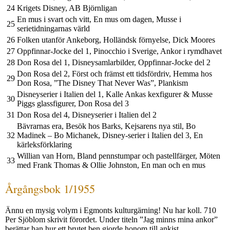
24
Krigets Disney, AB Björnligan
En mus i svart och vitt, En mus om dagen, Musse i
25
serietidningarnas värld
26
Folken utanför Ankeborg, Holländsk förnyelse, Dick Moores
27
Oppfinnar-Jocke del 1, Pinocchio i Sverige, Ankor i rymdhavet
28
Don Rosa del 1, Disneysamlarbilder, Oppfinnar-Jocke del 2
Don Rosa del 2, Först och främst ett tidsfördriv, Hemma hos
29
Don Rosa, ”The Disney That Never Was”, Plankism
Disneyserier i Italien del 1, Kalle Ankas kexfigurer & Musse
30
Piggs glassfigurer, Don Rosa del 3
31
Don Rosa del 4, Disneyserier i Italien del 2
Bävrarnas era, Besök hos Barks, Kejsarens nya stil, Bo
32
Madinek – Bo Michanek, Disney-serier i Italien del 3, En
kärleksförklaring
Willian van Horn, Bland pennstumpar och pastellfärger, Möten
33
med Frank Thomas & Ollie Johnston, En man och en mus
Årgångsbok 1/1955
Ännu en mysig volym i Egmonts kultur­gärning! Nu har koll. 710
Per Sjöblom skrivit förordet. Under titeln ”Jag minns mina ankor”
berättar han hur ett brutet ben gjorde honom till ankist.