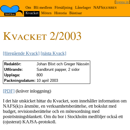
[
logga in
]
Om
Bli medlem
Försäljning
Lånelager
NAFS
(K)URIREN
Kvacket
Möten
Historia
Bästisar
Kvacket 2/2003
[föregående Kvack]
[nästa Kvack]
Redaktör:
Johan Blixt och Greger Nässén
Utförande:
Sandbrunt papper, 2 sidor
Upplaga:
800
Packningsdatum:
10 april 2003
[PDF]
(kräver inloggning)
I det här utskicket hittar du Kvacket, som innehåller information om
NAFS(k):s årsmöte, en verksamhetsberättelse, ett bokslut med
budget, revisionsberättelse och en mötesordning med
poströstningsblankett. Om du bor i Stockholm medföljer också ett
(ojusterat) KAJSA-protokoll.