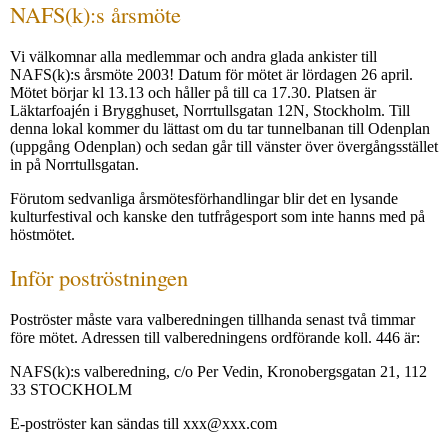
NAFS(k):s årsmöte
Vi välkomnar alla medlemmar och andra glada ankister till
NAFS(k):s årsmöte 2003! Datum för mötet är lördagen 26 april.
Mötet börjar kl 13.13 och håller på till ca 17.30. Platsen är
Läktarfoajén i Brygghuset, Norrtullsgatan 12N, Stockholm. Till
denna lokal kommer du lättast om du tar tunnelbanan till Odenplan
(uppgång Odenplan) och sedan går till vänster över övergångsstället
in på Norrtullsgatan.
Förutom sedvanliga årsmötesförhandlingar blir det en lysande
kulturfestival och kanske den tutfrågesport som inte hanns med på
höstmötet.
Inför poströstningen
Poströster måste vara valberedningen tillhanda senast två timmar
före mötet. Adressen till valberedningens ordförande koll. 446 är:
NAFS(k):s valberedning, c/o Per Vedin, Kronobergsgatan 21, 112
33 STOCKHOLM
E-poströster kan sändas till xxx@xxx.com