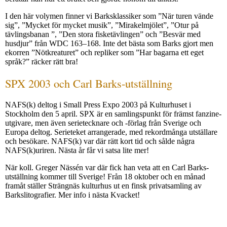
I den här volymen finner vi Barksklassiker som ”När turen vände
sig”, ”Mycket för mycket musik”, ”Mirakelmjölet”, ”Otur på
tävlingsbanan ”, ”Den stora fisketävlingen” och ”Besvär med
husdjur” från WDC 163–168. Inte det bästa som Barks gjort men
ekorren ”Nötkreaturet” och repliker som ”Har bagarna ett eget
språk?” räcker rätt bra!
SPX 2003 och Carl Barks-utställning
NAFS(k) deltog i Small Press Expo 2003 på Kulturhuset i
Stockholm den 5 april. SPX är en samlingspunkt för främst fanzine­
utgivare, men även serie­tecknare och -förlag från Sverige och
Europa deltog. Serieteket arrangerade, med rekord­många utställare
och besökare. NAFS(k) var där rätt kort tid och sålde några
NAFS(k)uriren. Nästa år får vi satsa lite mer!
När koll. Greger Nässén var där fick han veta att en Carl Barks-
utställning kommer till Sverige! Från 18 oktober och en månad
framåt ställer Strängnäs kulturhus ut en finsk privatsamling av
Barkslitografier. Mer info i nästa Kvacket!