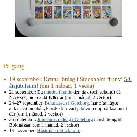
På gång
19 september
: Denna lördag i Stockholm firar vi
50-
årsjubileum
! (om 1 månad, 1 vecka)
21 september
: Ett
mindre firande
den dag (och sekund) då
NAFS
mer exakt fyller år (om 1 månad, 2 veckor)
(K)
24–27 september
:
Bokmässan i Göteborg
, har ofta något
ankistiskt innehåll, kanske blir vårt jubileum uppmärksammat
där (om 1 månad, 2 veckor)
25 september
:
Jubileumsmiddag i Göteborg
i anslutning till
Bokmässan (om 1 månad, 2 veckor)
14 november
:
Höstmöte i Stockholm
.