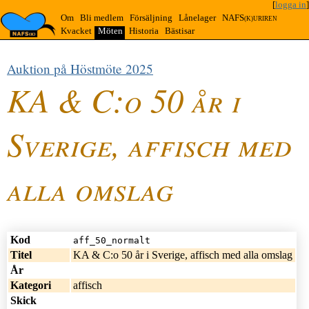
[
logga in
]
Om
Bli medlem
Försäljning
Lånelager
NAFS
(K)URIREN
Kvacket
Möten
Historia
Bästisar
Auktion på Höstmöte 2025
KA & C:o 50 år i
KA & C:o 50 år i Sverige, affisch med alla
omslag
aff_50_normalt
Sverige, affisch med
alla omslag
Mer/mindre detaljer om budgivning …
Kod
aff_50_normalt
Titel
KA & C:o 50 år i Sverige, affisch med alla omslag
År
Kategori
affisch
Skick