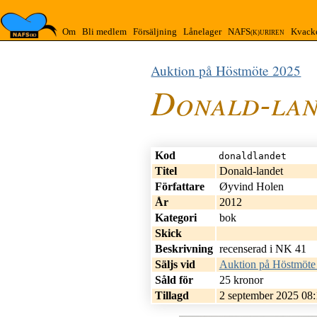
Om
Bli medlem
Försäljning
Lånelager
NAFS
Kvack
(K)URIREN
Auktion på Höstmöte 2025
Donald-la
Kod
donaldlandet
Titel
Donald-landet
Författare
Øyvind Holen
År
2012
Kategori
bok
Skick
Beskrivning
recenserad i NK 41
Säljs vid
Auktion på Höstmöte
Såld för
25 kronor
Mer/mindre 
Tillagd
2 september 2025 08: