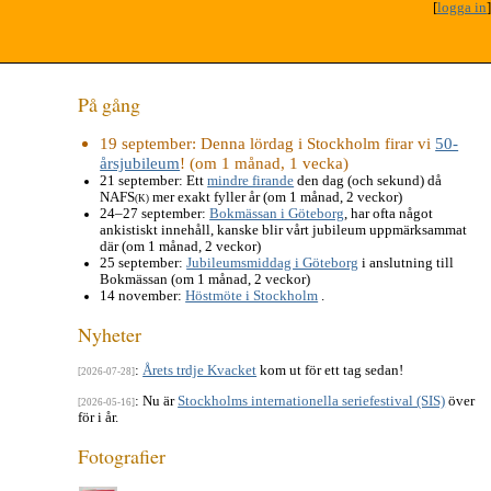
[
logga in
]
På gång
19 september
: Denna lördag i Stockholm firar vi
50-
årsjubileum
! (om 1 månad, 1 vecka)
21 september
: Ett
mindre firande
den dag (och sekund) då
NAFS
mer exakt fyller år (om 1 månad, 2 veckor)
(K)
24–27 september
:
Bokmässan i Göteborg
, har ofta något
ankistiskt innehåll, kanske blir vårt jubileum uppmärksammat
där (om 1 månad, 2 veckor)
25 september
:
Jubileumsmiddag i Göteborg
i anslutning till
Bokmässan (om 1 månad, 2 veckor)
14 november
:
Höstmöte i Stockholm
.
Nyheter
:
Årets trdje Kvacket
kom ut för ett tag sedan!
[2026-07-28]
: Nu är
Stockholms internationella seriefestival (SIS)
över
[2026-05-16]
för i år.
Fotografier