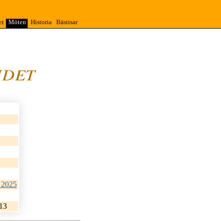
et
Möten
Historia
Bästisar
ndet
Donald-landet
donaldlandet
 2025
detaljer om budgivning …
13