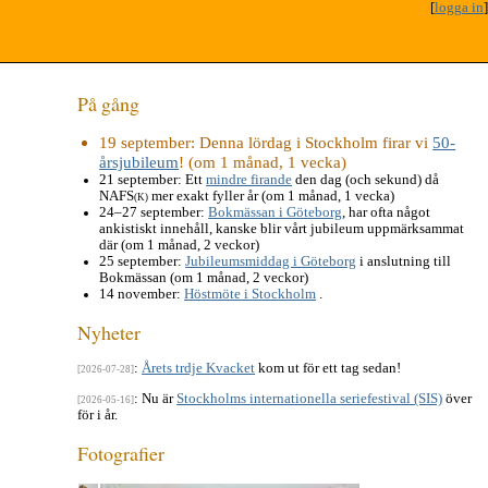
[
logga in
]
På gång
19 september
: Denna lördag i Stockholm firar vi
50-
årsjubileum
! (om 1 månad, 1 vecka)
21 september
: Ett
mindre firande
den dag (och sekund) då
NAFS
mer exakt fyller år (om 1 månad, 1 vecka)
(K)
24–27 september
:
Bokmässan i Göteborg
, har ofta något
ankistiskt innehåll, kanske blir vårt jubileum uppmärksammat
där (om 1 månad, 2 veckor)
25 september
:
Jubileumsmiddag i Göteborg
i anslutning till
Bokmässan (om 1 månad, 2 veckor)
14 november
:
Höstmöte i Stockholm
.
Nyheter
:
Årets trdje Kvacket
kom ut för ett tag sedan!
[2026-07-28]
: Nu är
Stockholms internationella seriefestival (SIS)
över
[2026-05-16]
för i år.
Fotografier