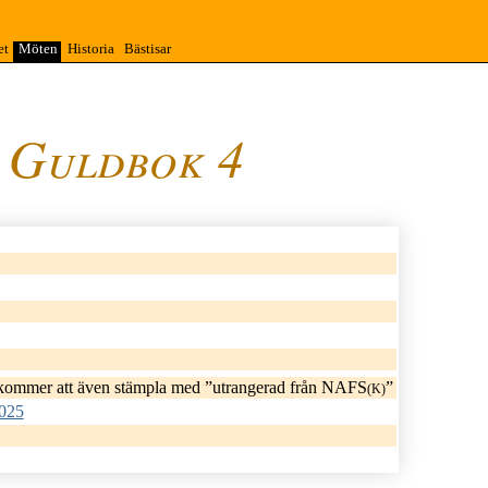
et
Möten
Historia
Bästisar
 Guldbok 4
Kalle Anka Guldbok 4
gb4
i kommer att även stämpla med
utrangerad från NAFS
(K)
2025
detaljer om budgivning …