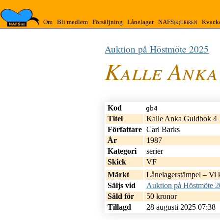
Om
Bli medlem
Försäljning
Lånelager
NAFS
Kvack
(K)URIREN
Auktion på Höstmöte 2025
Kalle Anka
Kod
gb4
Titel
Kalle Anka Guldbok 4
Författare
Carl Barks
År
1987
Kategori
serier
Skick
VF
Märkt
Låne­lager­stämpel – V
Säljs vid
Auktion på Höstmöte 
Mer/mindre 
Såld för
50 kronor
Tillagd
28 augusti 2025 07:38