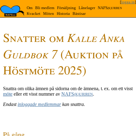
[
logga in
]
Om
Bli medlem
Försäljning
Lånelager
NAFS
(K)URIREN
Kvacket
Möten
Historia
Bästisar
Kalle Anka
Snatter om
Guldbok 7
(Auktion på
Höstmöte 2025)
Snattra om olika ämnen på sidorna om de ämnena, t. ex. om ett visst
möte
eller ett visst nummer av
NAFS
.
(K)URIREN
Endast
inloggade medlemmar
kan snattra.
På gång