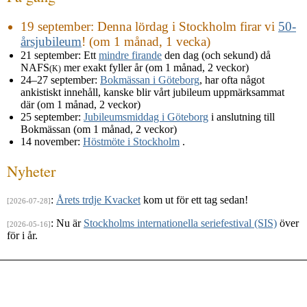
19 september
: Denna lördag i Stockholm firar vi
50-
årsjubileum
! (om 1 månad, 1 vecka)
21 september
: Ett
mindre firande
den dag (och sekund) då
NAFS
mer exakt fyller år (om 1 månad, 2 veckor)
(K)
24–27 september
:
Bokmässan i Göteborg
, har ofta något
ankistiskt innehåll, kanske blir vårt jubileum uppmärksammat
där (om 1 månad, 2 veckor)
25 september
:
Jubileumsmiddag i Göteborg
i anslutning till
Bokmässan (om 1 månad, 2 veckor)
14 november
:
Höstmöte i Stockholm
.
Nyheter
:
Årets trdje Kvacket
kom ut för ett tag sedan!
[2026-07-28]
: Nu är
Stockholms internationella seriefestival (SIS)
över
[2026-05-16]
för i år.