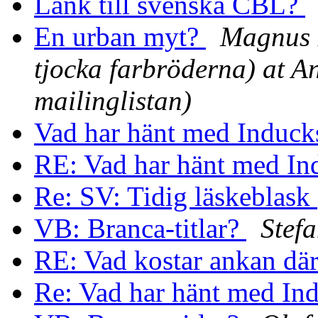
Länk till svenska CBL?
En urban myt?
Magnus B
tjocka farbröderna) at A
mailinglistan)
Vad har hänt med Induc
RE: Vad har hänt med I
Re: SV: Tidig läskeblask
VB: Branca-titlar?
Stef
RE: Vad kostar ankan där
Re: Vad har hänt med In