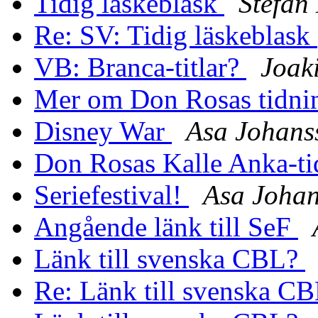
Tidig läskeblask
Stefan
Re: SV: Tidig läskeblask
VB: Branca-titlar?
Joak
Mer om Don Rosas tidni
Disney War
Asa Johans
Don Rosas Kalle Anka-t
Seriefestival!
Asa Joha
Angående länk till SeF
Länk till svenska CBL?
Re: Länk till svenska C