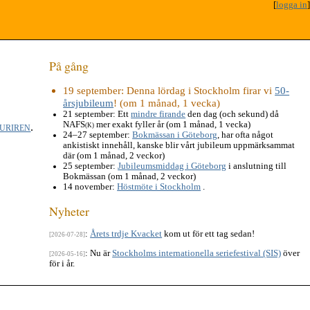
[
logga in
]
På gång
19 september
: Denna lördag i Stockholm firar vi
50-
årsjubileum
! (om 1 månad, 1 vecka)
21 september
: Ett
mindre firande
den dag (och sekund) då
NAFS
mer exakt fyller år (om 1 månad, 1 vecka)
.
(K)
)URIREN
24–27 september
:
Bokmässan i Göteborg
, har ofta något
ankistiskt innehåll, kanske blir vårt jubileum uppmärksammat
där (om 1 månad, 2 veckor)
25 september
:
Jubileumsmiddag i Göteborg
i anslutning till
Bokmässan (om 1 månad, 2 veckor)
14 november
:
Höstmöte i Stockholm
.
Nyheter
:
Årets trdje Kvacket
kom ut för ett tag sedan!
[2026-07-28]
: Nu är
Stockholms internationella seriefestival (SIS)
över
[2026-05-16]
för i år.