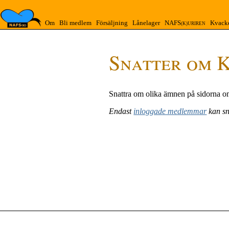
Om
Bli medlem
Försäljning
Lånelager
NAFS
Kvack
(K)URIREN
Snatter om K
Snattra om olika ämnen på sidorna om
Endast
inloggade medlemmar
kan sn