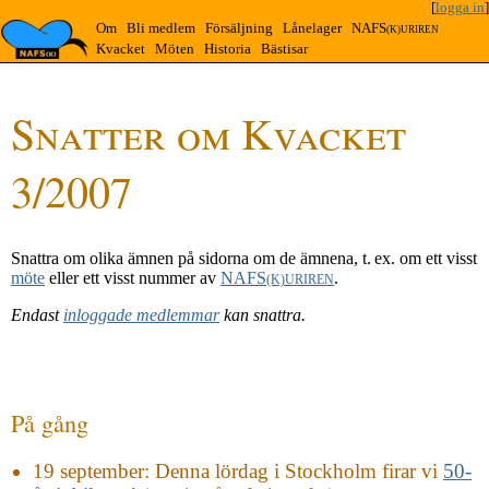
[
logga in
]
Om
Bli medlem
Försäljning
Lånelager
NAFS
(K)URIREN
Kvacket
Möten
Historia
Bästisar
Snatter om Kvacket
3/2007
Snattra om olika ämnen på sidorna om de ämnena, t. ex. om ett visst
möte
eller ett visst nummer av
NAFS
.
(K)URIREN
Endast
inloggade medlemmar
kan snattra.
På gång
19 september
: Denna lördag i Stockholm firar vi
50-