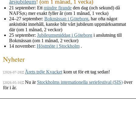
årsjubileum
! (om 1 månad, 1 vecka)
21 september
: Ett
mindre firande
den dag (och sekund) då
NAFS
mer exakt fyller år (om 1 månad, 1 vecka)
(K)
24–27 september
:
Bokmässan i Göteborg
, har ofta något
ankistiskt innehåll, kanske blir vårt jubileum uppmärksammat
där (om 1 månad, 2 veckor)
25 september
:
Jubileumsmiddag i Göteborg
i anslutning till
Bokmässan (om 1 månad, 2 veckor)
14 november
:
Höstmöte i Stockholm
.
Nyheter
:
Årets trdje Kvacket
kom ut för ett tag sedan!
[2026-07-28]
: Nu är
Stockholms internationella seriefestival (SIS)
över
[2026-05-16]
för i år.