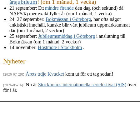
årsjubileum
! (om 1 månad, 1 vecka)
21 september
: Ett
mindre firande
den dag (och sekund) då
NAFS
mer exakt fyller år (om 1 månad, 1 vecka)
(K)
24–27 september
:
Bokmässan i Göteborg
, har ofta något
ankistiskt innehåll, kanske blir vårt jubileum uppmärksammat
där (om 1 månad, 2 veckor)
25 september
:
Jubileumsmiddag i Göteborg
i anslutning till
Bokmässan (om 1 månad, 2 veckor)
14 november
:
Höstmöte i Stockholm
.
Nyheter
:
Årets trdje Kvacket
kom ut för ett tag sedan!
[2026-07-28]
: Nu är
Stockholms internationella seriefestival (SIS)
över
[2026-05-16]
för i år.