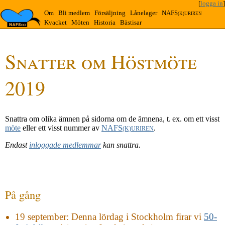
[
logga in
]
Om
Bli medlem
Försäljning
Lånelager
NAFS
(K)URIREN
Kvacket
Möten
Historia
Bästisar
Snatter om Höstmöte
2019
Snattra om olika ämnen på sidorna om de ämnena, t. ex. om ett visst
möte
eller ett visst nummer av
NAFS
.
(K)URIREN
Endast
inloggade medlemmar
kan snattra.
På gång
19 september
: Denna lördag i Stockholm firar vi
50-