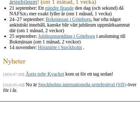
årsjubileum
! (om 1 månad, 1 vecka)
21 september
: Ett
mindre firande
den dag (och sekund) då
NAFS
mer exakt fyller år (om 1 månad, 1 vecka)
(K)
24–27 september
:
Bokmässan i Göteborg
, har ofta något
ankistiskt innehåll, kanske blir vårt jubileum uppmärksammat
där (om 1 månad, 2 veckor)
25 september
:
Jubileumsmiddag i Göteborg
i anslutning till
Bokmässan (om 1 månad, 2 veckor)
14 november
:
Höstmöte i Stockholm
.
Nyheter
:
Årets trdje Kvacket
kom ut för ett tag sedan!
[2026-07-28]
: Nu är
Stockholms internationella seriefestival (SIS)
över
[2026-05-16]
för i år.