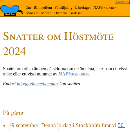
[
logga in
]
Om
Bli medlem
Försäljning
Lånelager
NAFS
(K)URIREN
Kvacket
Möten
Historia
Bästisar
Snatter om Höstmöte
2024
Snattra om olika ämnen på sidorna om de ämnena, t. ex. om ett visst
möte
eller ett visst nummer av
NAFS
.
(K)URIREN
Endast
inloggade medlemmar
kan snattra.
På gång
19 september
: Denna lördag i Stockholm firar vi
50-