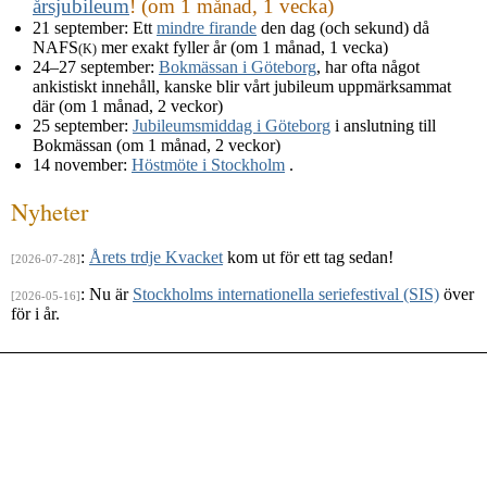
årsjubileum
! (om 1 månad, 1 vecka)
21 september
: Ett
mindre firande
den dag (och sekund) då
NAFS
mer exakt fyller år (om 1 månad, 1 vecka)
(K)
24–27 september
:
Bokmässan i Göteborg
, har ofta något
ankistiskt innehåll, kanske blir vårt jubileum uppmärksammat
där (om 1 månad, 2 veckor)
25 september
:
Jubileumsmiddag i Göteborg
i anslutning till
Bokmässan (om 1 månad, 2 veckor)
14 november
:
Höstmöte i Stockholm
.
Nyheter
:
Årets trdje Kvacket
kom ut för ett tag sedan!
[2026-07-28]
: Nu är
Stockholms internationella seriefestival (SIS)
över
[2026-05-16]
för i år.