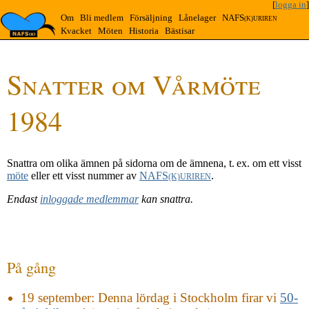
[
logga in
]
Om
Bli medlem
Försäljning
Lånelager
NAFS
(K)URIREN
Kvacket
Möten
Historia
Bästisar
Snatter om Vårmöte
1984
Snattra om olika ämnen på sidorna om de ämnena, t. ex. om ett visst
möte
eller ett visst nummer av
NAFS
.
(K)URIREN
Endast
inloggade medlemmar
kan snattra.
På gång
19 september
: Denna lördag i Stockholm firar vi
50-