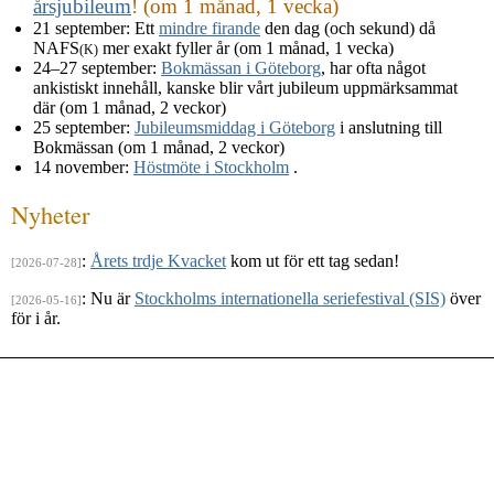
årsjubileum
! (om 1 månad, 1 vecka)
21 september
: Ett
mindre firande
den dag (och sekund) då
NAFS
mer exakt fyller år (om 1 månad, 1 vecka)
(K)
24–27 september
:
Bokmässan i Göteborg
, har ofta något
ankistiskt innehåll, kanske blir vårt jubileum uppmärksammat
där (om 1 månad, 2 veckor)
25 september
:
Jubileumsmiddag i Göteborg
i anslutning till
Bokmässan (om 1 månad, 2 veckor)
14 november
:
Höstmöte i Stockholm
.
Nyheter
:
Årets trdje Kvacket
kom ut för ett tag sedan!
[2026-07-28]
: Nu är
Stockholms internationella seriefestival (SIS)
över
[2026-05-16]
för i år.