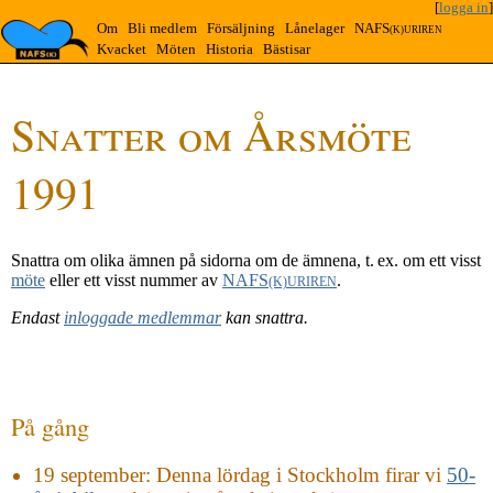
[
logga in
]
Om
Bli medlem
Försäljning
Lånelager
NAFS
(K)URIREN
Kvacket
Möten
Historia
Bästisar
Snatter om Årsmöte
1991
Snattra om olika ämnen på sidorna om de ämnena, t. ex. om ett visst
möte
eller ett visst nummer av
NAFS
.
(K)URIREN
Endast
inloggade medlemmar
kan snattra.
På gång
19 september
: Denna lördag i Stockholm firar vi
50-