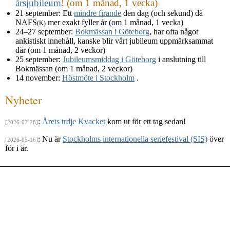
årsjubileum
! (om 1 månad, 1 vecka)
21 september
: Ett
mindre firande
den dag (och sekund) då
NAFS
mer exakt fyller år (om 1 månad, 1 vecka)
(K)
24–27 september
:
Bokmässan i Göteborg
, har ofta något
ankistiskt innehåll, kanske blir vårt jubileum uppmärksammat
där (om 1 månad, 2 veckor)
25 september
:
Jubileumsmiddag i Göteborg
i anslutning till
Bokmässan (om 1 månad, 2 veckor)
14 november
:
Höstmöte i Stockholm
.
Nyheter
:
Årets trdje Kvacket
kom ut för ett tag sedan!
[2026-07-28]
: Nu är
Stockholms internationella seriefestival (SIS)
över
[2026-05-16]
för i år.