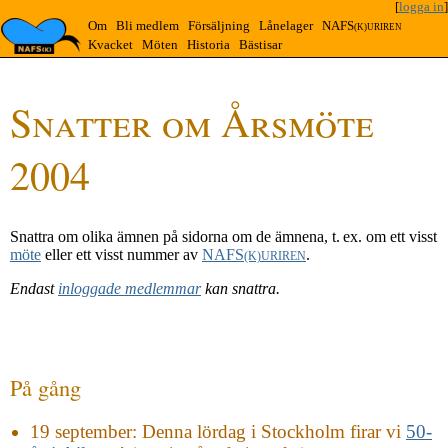
[
logga in
]
Om
Bli medlem
Försäljning
Lånelager
NAFS
(K)URIREN
Kvacket
Möten
Historia
Bästisar
Snatter om Årsmöte
2004
Snattra om olika ämnen på sidorna om de ämnena, t. ex. om ett visst
möte
eller ett visst nummer av
NAFS
.
(K)URIREN
Endast
inloggade medlemmar
kan snattra.
På gång
19 september
: Denna lördag i Stockholm firar vi
50-