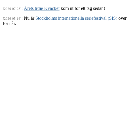
:
Årets trdje Kvacket
kom ut för ett tag sedan!
[2026-07-28]
: Nu är
Stockholms internationella seriefestival (SIS)
över
[2026-05-16]
för i år.