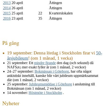
2013
20 april
Åttingen
2014
26 april
Åttingen
2015
25 april
22
Kvarterslokalen
2016
23 april
35
Åttingen
På gång
19 september
: Denna lördag i Stockholm firar vi
50-
årsjubileum
! (om 1 månad, 1 vecka)
21 september
: Ett
mindre firande
den dag (och sekund) då
NAFS
mer exakt fyller år (om 1 månad, 2 veckor)
(K)
24–27 september
:
Bokmässan i Göteborg
, har ofta något
ankistiskt innehåll, kanske blir vårt jubileum uppmärksammat
där (om 1 månad, 2 veckor)
25 september
:
Jubileumsmiddag i Göteborg
i anslutning till
Bokmässan (om 1 månad, 2 veckor)
14 november
:
Höstmöte i Stockholm
.
Nyheter