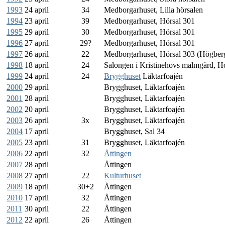
1993
24 april
34
Medborgarhuset, Lilla hörsalen
1994
23 april
39
Medborgarhuset, Hörsal 301
1995
29 april
30
Medborgarhuset, Hörsal 301
1996
27 april
29?
Medborgarhuset, Hörsal 301
1997
26 april
22
Medborgarhuset, Hörsal 303 (Högberg
1998
18 april
24
Salongen i Kristinehovs malmgård, Ho
1999
24 april
24
Brygghuset
Läktarfoajén
2000
29 april
Brygghuset, Läktarfoajén
2001
28 april
Brygghuset, Läktarfoajén
2002
20 april
Brygghuset, Läktarfoajén
2003
26 april
3x
Brygghuset, Läktarfoajén
2004
17 april
Brygghuset, Sal 34
2005
23 april
31
Brygghuset, Läktarfoajén
2006
22 april
32
Åttingen
2007
28 april
Åttingen
2008
27 april
22
Kulturhuset
2009
18 april
30+2
Åttingen
2010
17 april
32
Åttingen
2011
30 april
22
Åttingen
2012
22 april
26
Åttingen