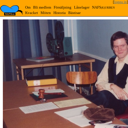
[
logga in
]
Om
Bli medlem
Försäljning
Lånelager
NAFS
(K)URIREN
Kvacket
Möten
Historia
Bästisar