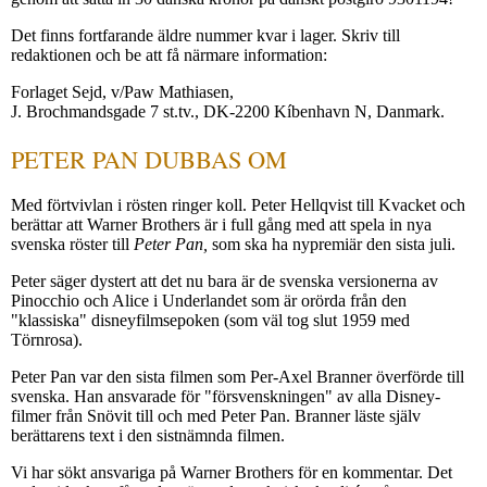
Det finns fortfarande äldre nummer kvar i lager. Skriv till
redaktionen och be att få närmare information:
Forlaget Sejd, v/Paw Mathiasen,
J. Brochmandsgade 7 st.tv., DK-2200 Kíbenhavn N, Danmark.
PETER PAN DUBBAS OM
Med förtvivlan i rösten ringer koll. Peter Hellqvist till Kvacket och
berättar att Warner Brothers är i full gång med att spela in nya
svenska röster till
Peter Pan,
som ska ha nypremiär den sista juli.
Peter säger dystert att det nu bara är de svenska versionerna av
Pinocchio och Alice i Underlandet som är orörda från den
"klassiska" disneyfilmsepoken (som väl tog slut 1959 med
Törnrosa).
Peter Pan var den sista filmen som Per-Axel Branner överförde till
svenska. Han ansvarade för "försvenskningen" av alla Disney-
filmer från Snövit till och med Peter Pan. Branner läste själv
berättarens text i den sistnämnda filmen.
Vi har sökt ansvariga på Warner Brothers för en kommentar. Det