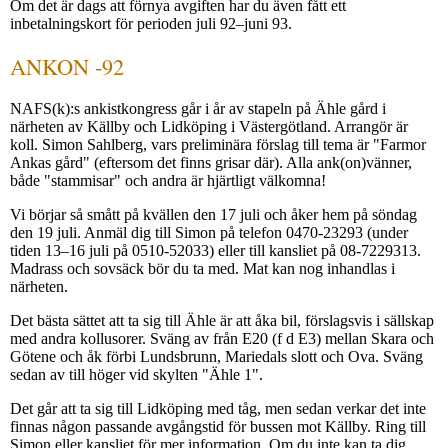
Om det är dags att förnya avgiften har du även fått ett
inbetalningskort för perioden juli 92–juni 93.
ANKON -92
NAFS(k):s ankistkongress går i år av stapeln på Ähle gård i
närheten av Källby och Lidköping i Västergötland. Arrangör är
koll. Simon Sahlberg, vars preliminära förslag till tema är "Farmor
Ankas gård" (eftersom det finns grisar där). Alla ank(on)vänner,
både "stammisar" och andra är hjärtligt välkomna!
Vi börjar så smått på kvällen den 17 juli och åker hem på söndag
den 19 juli. Anmäl dig till Simon på telefon 0470-23293 (under
tiden 13–16 juli på 0510-52033) eller till kansliet på 08-7229313.
Madrass och sovsäck bör du ta med. Mat kan nog inhandlas i
närheten.
Det bästa sättet att ta sig till Ähle är att åka bil, förslagsvis i sällskap
med andra kollusorer. Sväng av från E20 (f d E3) mellan Skara och
Götene och åk förbi Lundsbrunn, Mariedals slott och Ova. Sväng
sedan av till höger vid skylten "Ähle 1".
Det går att ta sig till Lidköping med tåg, men sedan verkar det inte
finnas någon passande avgångstid för bussen mot Källby. Ring till
Simon eller kansliet för mer information. Om du inte kan ta dig