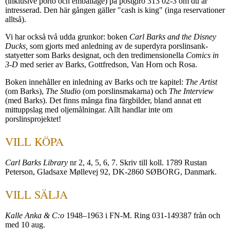
(inklusive porto och emballage) på postgiro 313 02-3 om du är
intresserad. Den här gången gäller "cash is king" (inga reservationer
alltså).
Vi har också två udda grunkor: boken
Carl Barks and the Disney
Ducks,
som gjorts med anledning av de superdyra porslins­ank­
statyetter som Barks designat, och den tredimensionella
Comics in
3-D
med serier av Barks, Gottfredson, Van Horn och Rosa.
Boken innehåller en inledning av Barks och tre kapitel:
The Artist
(om Barks),
The Studio
(om porslinsmakarna) och
The Interview
(med Barks). Det finns många fina färgbilder, bland annat ett
mittuppslag med oljemålningar. Allt handlar inte om
porslinsprojektet!
VILL KÖPA
Carl Barks Library
nr 2, 4, 5, 6, 7. Skriv till koll. 1789 Rustan
Peterson, Gladsaxe Møllevej 92, DK-2860 SØBORG, Danmark.
VILL SÄLJA
Kalle Anka & C:o
1948–1963 i FN-M. Ring 031-149387 från och
med 10 aug.