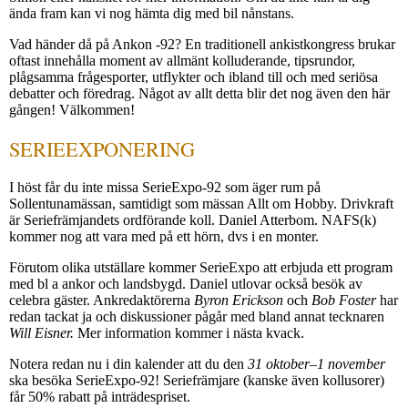
ända fram kan vi nog hämta dig med bil nånstans.
Vad händer då på Ankon -92? En traditionell ankistkongress brukar
oftast innehålla moment av allmänt kolluderande, tipsrundor,
plågsamma frågesporter, utflykter och ibland till och med seriösa
debatter och föredrag. Något av allt detta blir det nog även den här
gången! Välkommen!
SERIEEXPONERING
I höst får du inte missa SerieExpo-92 som äger rum på
Sollentunamässan, samtidigt som mässan Allt om Hobby. Drivkraft
är Seriefrämjandets ordförande koll. Daniel Atterbom. NAFS(k)
kommer nog att vara med på ett hörn, dvs i en monter.
Förutom olika utställare kommer SerieExpo att erbjuda ett program
med bl a ankor och landsbygd. Daniel utlovar också besök av
celebra gäster. Ankredaktörerna
Byron Erickson
och
Bob Foster
har
redan tackat ja och diskussioner pågår med bland annat tecknaren
Will Eisner.
Mer information kommer i nästa kvack.
Notera redan nu i din kalender att du den
31 oktober–1 november
ska besöka SerieExpo-92! Seriefrämjare (kanske även kollusorer)
får 50% rabatt på inträdespriset.