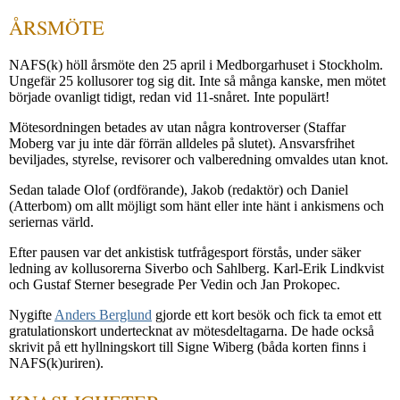
ÅRSMÖTE
NAFS(k) höll årsmöte den 25 april i Medborgarhuset i Stockholm.
Ungefär 25 kollusorer tog sig dit. Inte så många kanske, men mötet
började ovanligt tidigt, redan vid 11-snåret. Inte populärt!
Mötesordningen betades av utan några kontroverser (Staffar
Moberg var ju inte där förrän alldeles på slutet). Ansvarsfrihet
beviljades, styrelse, revisorer och valberedning omvaldes utan knot.
Sedan talade Olof (ordförande), Jakob (redaktör) och Daniel
(Atterbom) om allt möjligt som hänt eller inte hänt i ankismens och
seriernas värld.
Efter pausen var det ankistisk tutfrågesport förstås, under säker
ledning av kollusorerna Siverbo och Sahlberg. Karl-Erik Lindkvist
och Gustaf Sterner besegrade Per Vedin och Jan Prokopec.
Nygifte
Anders Berglund
gjorde ett kort besök och fick ta emot ett
gratulationskort undertecknat av mötesdeltagarna. De hade också
skrivit på ett hyllningskort till Signe Wiberg (båda korten finns i
NAFS(k)uriren).