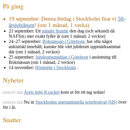
På gång
19 september
: Denna lördag i Stockholm firar vi
50-
årsjubileum
! (om 1 månad, 1 vecka)
21 september
: Ett
mindre firande
den dag (och sekund) då
NAFS
mer exakt fyller år (om 1 månad, 2 veckor)
(K)
24–27 september
:
Bokmässan i Göteborg
, har ofta något
ankistiskt innehåll, kanske blir vårt jubileum uppmärksammat
där (om 1 månad, 2 veckor)
25 september
:
Jubileumsmiddag i Göteborg
i anslutning till
Bokmässan (om 1 månad, 2 veckor)
14 november
:
Höstmöte i Stockholm
.
Nyheter
:
Årets trdje Kvacket
kom ut för ett tag sedan!
[2026-07-28]
: Nu är
Stockholms internationella seriefestival (SIS)
över
[2026-05-16]
för i år.
Snatter