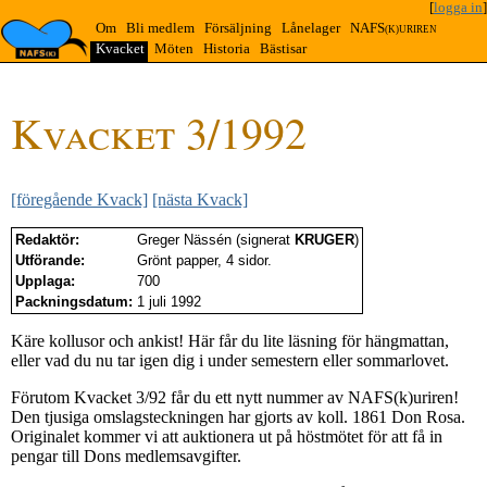
[
logga in
]
Om
Bli medlem
Försäljning
Lånelager
NAFS
(K)URIREN
Kvacket
Möten
Historia
Bästisar
Kvacket 3/1992
[föregående Kvack]
[nästa Kvack]
Redaktör:
Greger Nässén (signerat
KRUGER
)
Utförande:
Grönt papper, 4 sidor.
Upplaga:
700
Packningsdatum:
1 juli 1992
Käre kollusor och ankist! Här får du lite läsning för hängmattan,
eller vad du nu tar igen dig i under semestern eller sommarlovet.
Förutom Kvacket 3/92 får du ett nytt nummer av NAFS(k)uriren!
Den tjusiga omslagsteckningen har gjorts av koll. 1861 Don Rosa.
Originalet kommer vi att auktionera ut på höstmötet för att få in
pengar till Dons medlemsavgifter.