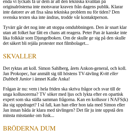
enda vi lyckats få ur dem är att den tekniska kvalitán på
originalrösterna inte motsvarar kraven från dagens publik. Klarar
inte datorer av att fixa såna tekniska problem nu för tiden? Den
svenska texten ska inte ändras, trodde vår kontaktperson.
Tyvärr går det nog inte att stoppa omdubbningen. Den är snart klar
utan att folket har fått en chans att reagera. Peter Pan är kanske inte
lika folkkär som Djungelboken. Om de skulle ge sig på den skulle
det säkert bli rejäla protester mot filmbolaget...
SKVALLER
Det ryktas att koll. Simon Sahlberg, årets Ankon-general, och koll.
Jan Prokopec, har anmält sig till höstens TV-tävling
Kvitt eller
Dubbelt Junior
i ämnet Kalle Anka!
Frågan är nu: vem i hela friden ska skriva frågor och svar till de
unga kollusorerna? TV söker med ljus och lykta efter en opartisk
expert som ska ställa samman frågorna. Kan en kollusor i NAFS(k)
åta sig uppdraget? I så fall, kan han eller hon tala med Simon eller
Jan innan båda är klara med tävlingen? Det får ju inte uppstå den
minsta misstanke om fusk...
BRÖDERNA DUM