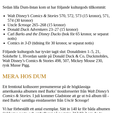
Sedan lilla Dum-listan kom ut har följande kulturgods tillkommit:
Walt
Disney’s Comics & Stories
570, 572, 573 (15 kronor), 571,
574 (30 kronor)
Uncle
$crooge
265–268 (15 kronor)
Donald
Duck Adventures
23–27 (15 kronor)
Carl
Barks and the Disney Ducks
(bok för 65 kronor, se separat
notis)
Comics
in 3-D
(tidning för 30 kronor, se separat notis)
Följande kulturgods har tyvärr tagit slut: Donaldisten 1–5, 21,
Solohefte 1, Hvordan samle på Donald Duck & Co, Duckmobiles,
Walt Disney’s Comics & Stories 498, 507, Mickey Mouse 230,
rysk Musse Pigg.
MERA HOS DUM
Ett femtiotal kollusorer prenumererar på de högklassiga
amerikanska albumen med Barks’ tiosidorsserier från
Walt Disney’s
Comics & Stories.
I juli kommer Gladstone att ge ut två album till -
med Barks’ samtliga ensidasserier från
Uncle
$crooge!
Vi har förbeställt ett antal exemplar. Sätt in 140 kr för båda albumen