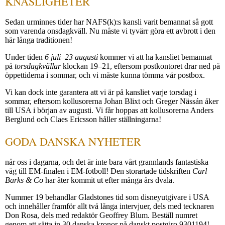
KNASLIGHETER
Sedan urminnes tider har NAFS(k):s kansli varit bemannat så gott
som varenda onsdagkväll. Nu måste vi tyvärr göra ett avbrott i den
här långa traditionen!
Under tiden
6 juli–23 augusti
kommer vi att ha kansliet bemannat
på
torsdagkvällar
klockan 19–21, eftersom postkontoret drar ned på
öppettiderna i sommar, och vi måste kunna tömma vår postbox.
Vi kan dock inte garantera att vi är på kansliet varje torsdag i
sommar, eftersom kollusorerna Johan Blixt och Greger Nässán åker
till USA i början av augusti. Vi får hoppas att kollusorerna Anders
Berglund och Claes Ericsson håller ställningarna!
GODA DANSKA NYHETER
når oss i dagarna, och det är inte bara vårt grannlands fantastiska
väg till EM-finalen i EM-fotboll! Den storartade tidskriften
Carl
Barks & Co
har åter kommit ut efter många års dvala.
Nummer 19 behandlar Gladstones tid som disneyutgivare i USA
och innehåller framför allt två långa intervjuer, dels med tecknaren
Don Rosa, dels med redaktör Geoffrey Blum. Beställ numret
genom att sätta in 30 danska kronor på danskt postgiro 9301194!