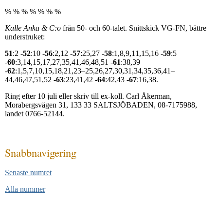
% % % % % % %
Kalle Anka & C:o
från 50- och 60-talet. Snittskick VG-FN, bättre
understruket:
51
:2 -
52
:10 -
56
:2,12 -
57
:25,27 -
58
:1,8,9,11,15,16 -
59
:5
-
60
:3,14,15,17,27,35,41,46,48,51 -
61
:38,39
-
62
:1,5,7,10,15,18,21,23–25,26,27,30,31,34,35,36,41–
44,46,47,51,52 -
63
:23,41,42 -
64
:42,43 -
67
:16,38.
Ring efter 10 juli eller skriv till ex-koll. Carl Åkerman,
Morabergsvägen 31, 133 33 SALTSJÖBADEN, 08-7175988,
landet 0766-52144.
Snabb­navigering
Senaste numret
Alla nummer