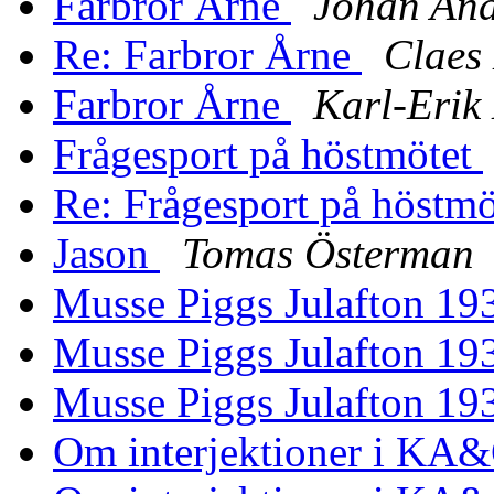
Farbror Årne
Johan And
Re: Farbror Årne
Claes
Farbror Årne
Karl-Erik 
Frågesport på höstmötet
Re: Frågesport på höstm
Jason
Tomas Österman
Musse Piggs Julafton 1
Musse Piggs Julafton 1
Musse Piggs Julafton 1
Om interjektioner i KA