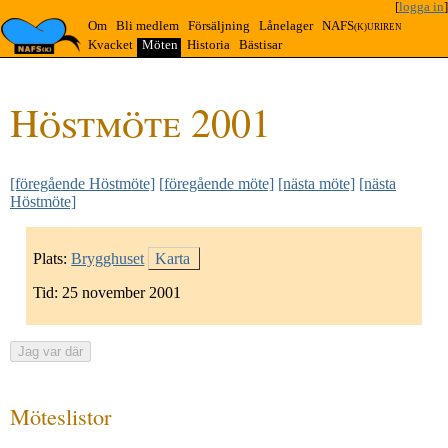
[
logga in
]
Om
Bli medlem
Försäljning
Lånelager
NAFS
(K)URIREN
Kvacket
Möten
Historia
Bästisar
Höstmöte 2001
[föregående Höstmöte]
[föregående möte]
[nästa möte]
[nästa
Höstmöte]
Plats:
Brygghuset
Karta
Tid:
25 november 2001
Jag var där
Mötes­listor