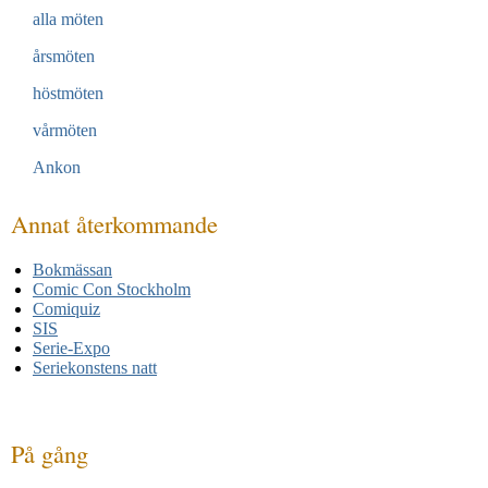
alla möten
års­möten
höst­möten
vår­möten
Ankon
Annat åter­kommande
Bokmässan
Comic Con Stockholm
Comiquiz
SIS
Serie-Expo
Seriekonstens natt
På gång