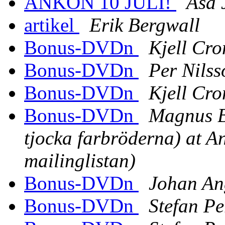
ANKON 10 JULI!
Asa 
artikel
Erik Bergwall
Bonus-DVDn
Kjell Cro
Bonus-DVDn
Per Nilss
Bonus-DVDn
Kjell Cro
Bonus-DVDn
Magnus Ba
tjocka farbröderna) at A
mailinglistan)
Bonus-DVDn
Johan An
Bonus-DVDn
Stefan Pe