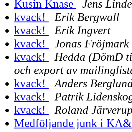
Kusin Knase
Jens Linde
kvack!
Erik Bergwall
kvack!
Erik Ingvert
kvack!
Jonas Fröjmark
kvack!
Hedda (DömD til
och export av mailinglist
kvack!
Anders Berglun
kvack!
Patrik Lidensko
kvack!
Roland Järveru
Medföljande junk i K