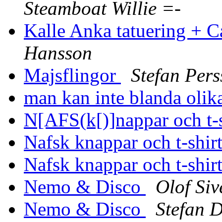
Steamboat Willie =-
Kalle Anka tatuering + C
Hansson
Majsflingor
Stefan Per
man kan inte blanda olika
N[AFS(k[)]nappar och t-s
Nafsk knappar och t-shir
Nafsk knappar och t-shir
Nemo & Disco
Olof Siv
Nemo & Disco
Stefan D