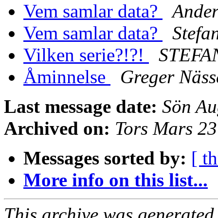
Vem samlar data?
Ander
Vem samlar data?
Stefa
Vilken serie?!?!
STEFA
Åminnelse
Greger Näss
Last message date:
Sön Au
Archived on:
Tors Mars 2
Messages sorted by:
[ t
More info on this list...
This archive was generated