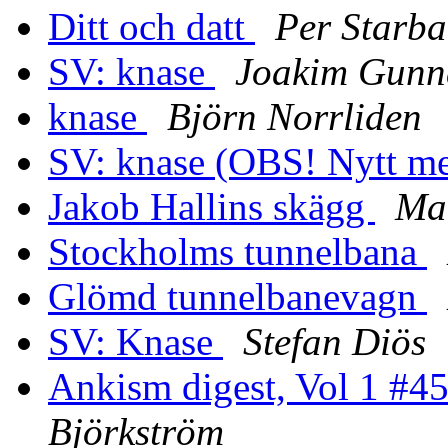
Ditt och datt
Per Starba
SV: knase
Joakim Gunn
knase
Björn Norrliden
SV: knase (OBS! Nytt m
Jakob Hallins skägg
Mat
Stockholms tunnelbana
Glömd tunnelbanevagn
SV: Knase
Stefan Diös
Ankism digest, Vol 1 #4
Björkström