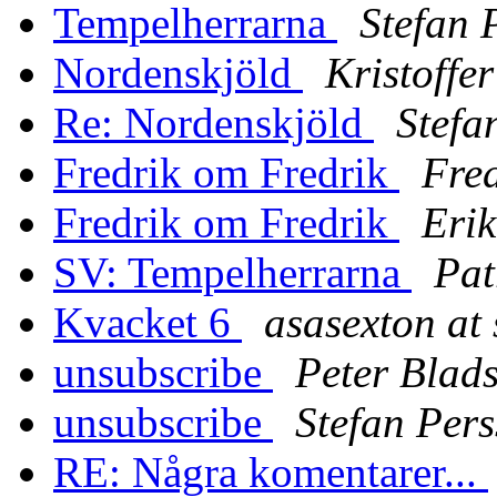
Tempelherrarna
Stefan 
Nordenskjöld
Kristoffe
Re: Nordenskjöld
Stefa
Fredrik om Fredrik
Fre
Fredrik om Fredrik
Erik
SV: Tempelherrarna
Pat
Kvacket 6
asasexton at 
unsubscribe
Peter Blad
unsubscribe
Stefan Per
RE: Några komentarer...