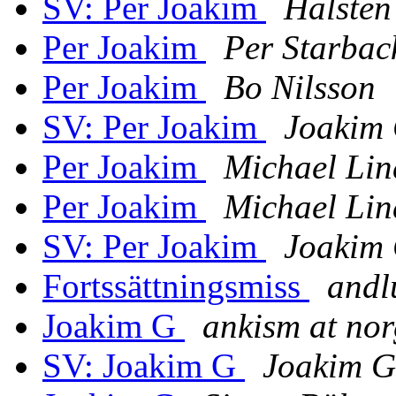
SV: Per Joakim
Halsten
Per Joakim
Per Starbac
Per Joakim
Bo Nilsson
SV: Per Joakim
Joakim
Per Joakim
Michael Li
Per Joakim
Michael Li
SV: Per Joakim
Joakim
Fortssättningsmiss
andl
Joakim G
ankism at nor
SV: Joakim G
Joakim G