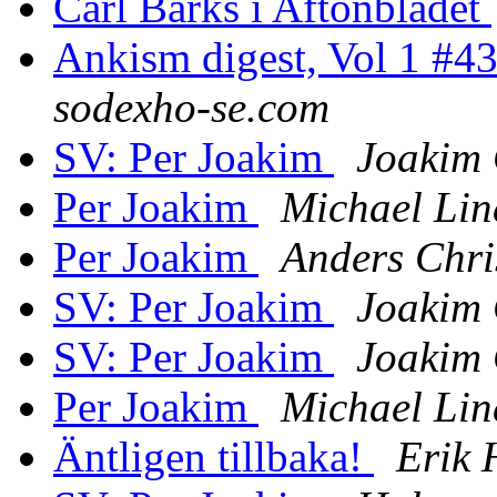
Carl Barks i Aftonbladet
Ankism digest, Vol 1 #4
sodexho-se.com
SV: Per Joakim
Joakim
Per Joakim
Michael Li
Per Joakim
Anders Chri
SV: Per Joakim
Joakim
SV: Per Joakim
Joakim
Per Joakim
Michael Li
Äntligen tillbaka!
Erik 