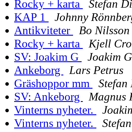
Rocky + karta
Stefan D
KAP 1
Johnny Rönnber
Antikviteter
Bo Nilsson
Rocky + karta
Kjell Cr
SV: Joakim G
Joakim G
Ankeborg
Lars Petrus
Gräshoppor mm
Stefan
SV: Ankeborg
Magnus 
Vinterns nyheter.
Joaki
Vinterns nyheter.
Stefan