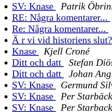
SV: Knase
Patrik Öbrin
RE: Några komentarer...
Re: Några komentarer...
Ä r vi vid historiens slut
Knase
Kjell Croné
Ditt och datt
Stefan Diö
Ditt och datt
Johan Ang
SV: Knase
Germund Sil
SV: Knase
Per Starbäc
SV: Knase
Per Starbac