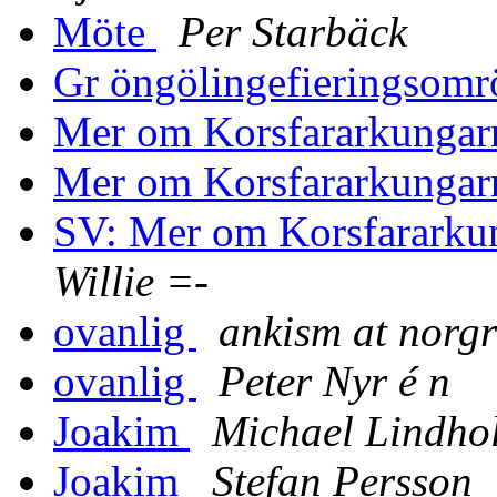
Möte
Per Starbäck
Gr öngölingefieringsomr
Mer om Korsfararkungar
Mer om Korsfararkungar
SV: Mer om Korsfararku
Willie =-
ovanlig
ankism at norgr
ovanlig
Peter Nyr é n
Joakim
Michael Lindho
Joakim
Stefan Persson